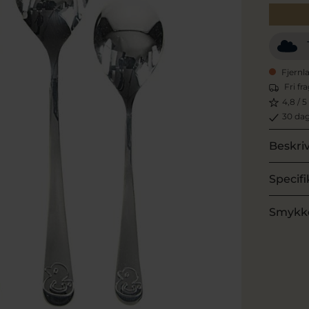
Fjernl
Fri fr
4,8 / 5
30 dag
Beskri
Specifi
Smykk