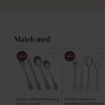
Match med
CHOK
SALE
SALE
PRIS
Rustfri stålbestik Rasmus
Nordahl Andersen
Klump, 4 dele
barnebestik Smølferne