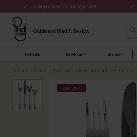
1-3 dages levering på lagervarer
Nyheder
Smykker
Brands
Forside
/
Gaver
/
Barnedåb
/
Nordahl Andersen Rustfri st
Spar 20%