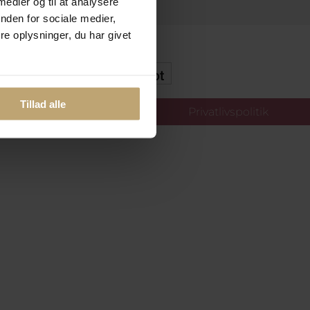
 medier og til at analysere
nden for sociale medier,
e oplysninger, du har givet
kker Og Tryg E-Handel
Tillad alle
llinger
Privatlivspolitik
oldt.