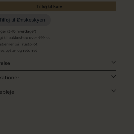
Tilføj til kurv
Tilføj til Ønskeskyen
ager (3-10 hverdage*)
agt til pakkeshop over 499 kr.
 stjerner på Trustpilot
es bytte- og returret
velse
kationer
epleje