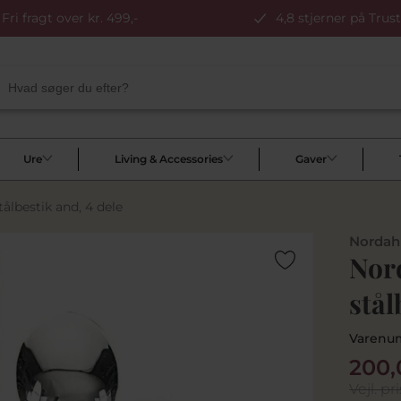
Fri fragt over kr. 499,-
4,8 stjerner på Trust
Ure
Living & Accessories
Gaver
ålbestik and, 4 dele
Nordah
Nor
stål
Varenu
200,
Vejl. pri