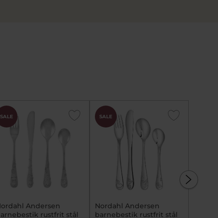
SALE
SALE
SALE
ordahl Andersen
Nordahl Andersen
Norda
arnebestik rustfrit stål
barnebestik rustfrit stål
barnebe