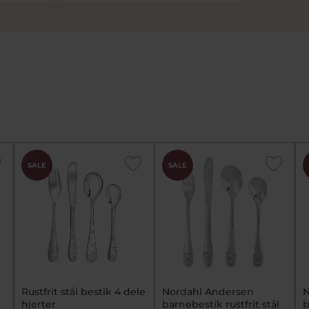
SALE
SALE
Rustfrit stål bestik 4 dele
Nordahl Andersen
N
hjerter
barnebestik rustfrit stål
b