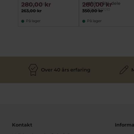
rustfrit stål 4-dele
280,00 kr
280,00 kr
na93002601100
na93002527010
263,00 kr
350,00 kr
På lager
På lager
Over 40 års erfaring
M
Kontakt
Informa