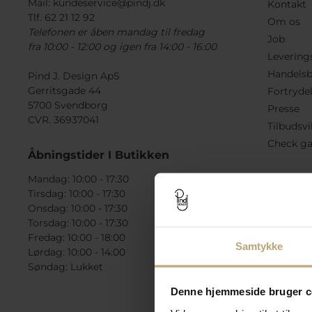
Mail:
kundeservice@pindj.dk
Kontakt
Tlf. 62 21 12 92
Om os
Telefonen er åben mandag til fredag
Job
fra 10:00 - 12:00 og igen fra 14:00 - 16:00
Levering
Handelsb
Pind J. Design ApS
Gerritsgade 44
Fortryde
5700 Svendborg
Presse
CVR. 36937041
Tilbudsvi
Check ga
Åbningstider I Butikken
Mandag: 10:00 - 17:30
Tirsdag: 10:00 - 17:30
Onsdag: 10:00 - 17:30
Torsdag: 10:00 - 17:30
Fredag: 10:00 - 18:00
Samtykke
Lørdag: 10:00 - 14:00
Søndag: Lukket
Denne hjemmeside bruger c