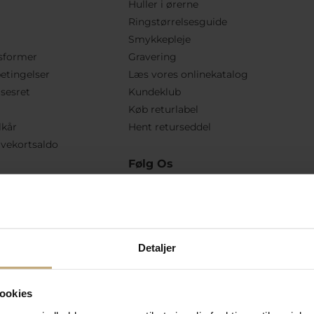
Huller i ørerne
Ringstørrelsesguide
Smykkepleje
sformer
Gravering
etingelser
Læs vores onlinekatalog
lsesret
Kundeklub
Køb returlabel
lkår
Hent returseddel
vekortsaldo
Følg Os
Detaljer
ookies