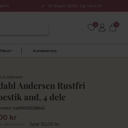
pilot
30 dages bytte- og returret
0
0
Tilbud
Kundeservice
l Andersen
dahl Andersen Rustfri
bestik and, 4 dele
mmer:
na93002528842
00 kr
s
250,00 kr
Spar 50,00 kr