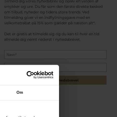
Tilmeld dig vores nyhedsbrev og oplev en verden af
smykker og ure. Du får som den første direkte besked
om tilbud, nyheder og tidens store trends. Ved
tilmelding giver vi en indflytningsgave med en
velkomstrabat på 15% som gælder på næsten alt*.
Det er gratis at tilmelde sig og du kan til hver en tid
afmelde dig nemt nederst i nyhedsbrevet.
Tilmeld mig nyhedsbrevet
Om