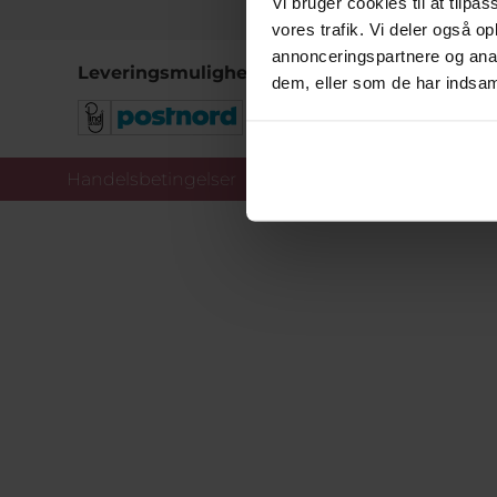
Vi bruger cookies til at tilpas
vores trafik. Vi deler også 
annonceringspartnere og anal
Leveringsmuligheder
dem, eller som de har indsaml
Handelsbetingelser
Co
Copy