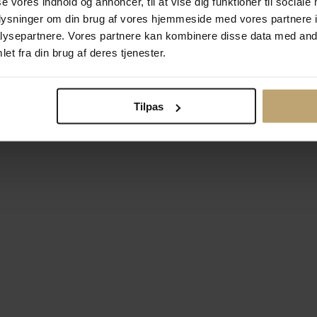
se vores indhold og annoncer, til at vise dig funktioner til sociale
oplysninger om din brug af vores hjemmeside med vores partnere i
ysepartnere. Vores partnere kan kombinere disse data med andr
Betalingsmuligheder
Si
et fra din brug af deres tjenester.
Tilpas
okiepolitik
Ændr cookie-indsti
right © 2026 Pind J. Design Guldsmedie. Alle rettigheder forbeh