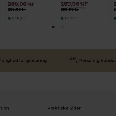
Bamser 4-dele
k
280,00 kr
280,00 kr
na93002527003
na93002527005
n
350,00 kr
350,00 kr
3
På lager
På lager
ulighed for gravering
Personlig kundes
tion
Praktiske Sider