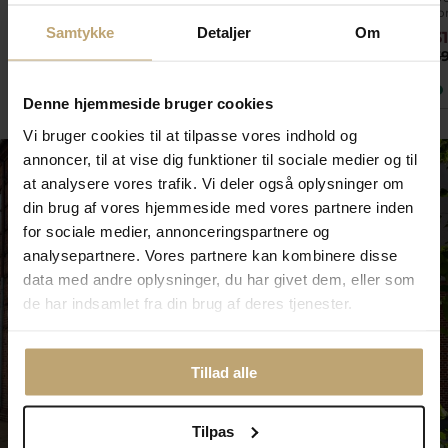
fo
Samtykke
Detaljer
Om
599,20 kr
720,00 kr
3
749,00 kr
900,00 kr
3
På lager
På lager
Denne hjemmeside bruger cookies
Vi bruger cookies til at tilpasse vores indhold og
annoncer, til at vise dig funktioner til sociale medier og til
at analysere vores trafik. Vi deler også oplysninger om
din brug af vores hjemmeside med vores partnere inden
for sociale medier, annonceringspartnere og
analysepartnere. Vores partnere kan kombinere disse
data med andre oplysninger, du har givet dem, eller som
de har indsamlet fra din brug af deres tjenester.
Tillad alle
Tilpas