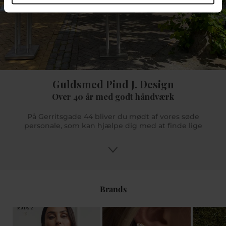
Guldsmed Pind J. Design
Over 40 år med godt håndværk
På Gerritsgade 44 bliver du mødt af vores søde
personale, som kan hjælpe dig med at finde lige
præcis dét du søger. Og er der noget mere specifikt
du søger, men vi ikke har på lager så kan vi hjælpe
dig med at bestille det hjem til dig hvis det er noget
vi forhandler. Du kan få gode råd og tips og med
vores uddannede butikspersonale sikrer vi dig en
god oplevelse. Vi glæder os til at se dig i Pind J.
Brands
Design eller online på www.pindj.dk.