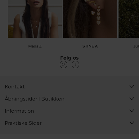
Mads Z
STINE A
Jul
Følg os
Kontakt
Åbningstider I Butikken
Information
Praktiske Sider