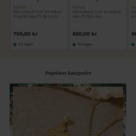
Nyhed
Nyhed
N
Maria Black 'Coil' armbånd
Maria Black 'Coil' armbånd
Ma
forgyldt sølv (17-18,5 cm)
sølv (17-18,5 cm)
ør
750,00 kr
650,00 kr
6
På lager
På lager
Populære kategorier