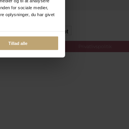
 medier og til at analysere
nden for sociale medier,
e oplysninger, du har givet
kker Og Tryg E-Handel
Tillad alle
llinger
Privatlivspolitik
oldt.