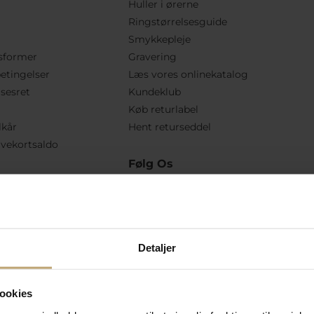
Huller i ørerne
Ringstørrelsesguide
Smykkepleje
sformer
Gravering
etingelser
Læs vores onlinekatalog
lsesret
Kundeklub
Køb returlabel
lkår
Hent returseddel
vekortsaldo
Følg Os
Detaljer
ookies