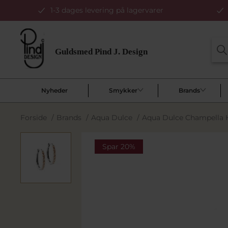
1-3 dages levering på lagervarer
Nyheder
Smykker
Brands
Forside
/
Brands
/
Aqua Dulce
/
Aqua Dulce Champella H
Spar 20%