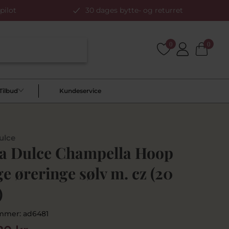
pilot
30 dages bytte- og returret
0
0
Tilbud
Kundeservice
ulce
a Dulce Champella Hoop
e øreringe sølv m. cz (20
)
mmer:
ad6481