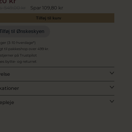
20 kr
s
549,00 kr
Spar 109,80 kr
Tilføj til kurv
Tilføj til Ønskeskyen
ager (3-10 hverdage*)
agt til pakkeshop over 499 kr.
 stjerner på Trustpilot
es bytte- og returret
velse
kationer
epleje