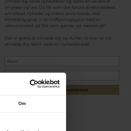
Tilmeld dig vores nyhedsbrev og oplev en verden af
smykker og ure. Du får som den første direkte besked
om tilbud, nyheder og tidens store trends. Ved
tilmelding giver vi en indflytningsgave med en
velkomstrabat på 15% som gælder på næsten alt*.
Det er gratis at tilmelde sig og du kan til hver en tid
afmelde dig nemt nederst i nyhedsbrevet.
Tilmeld mig nyhedsbrevet
Om