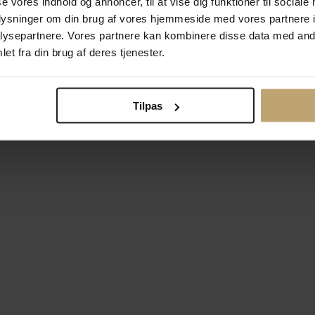
se vores indhold og annoncer, til at vise dig funktioner til sociale
oplysninger om din brug af vores hjemmeside med vores partnere i
ysepartnere. Vores partnere kan kombinere disse data med andr
Betalingsmuligheder
Si
et fra din brug af deres tjenester.
Tilpas
okiepolitik
Ændr cookie-indsti
right © 2026 Pind J. Design Guldsmedie. Alle rettigheder forbeh