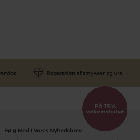
ervice
Reparation af smykker og ure
Få 15%
velkomstrabat
Følg Med I Vores Nyhedsbrev