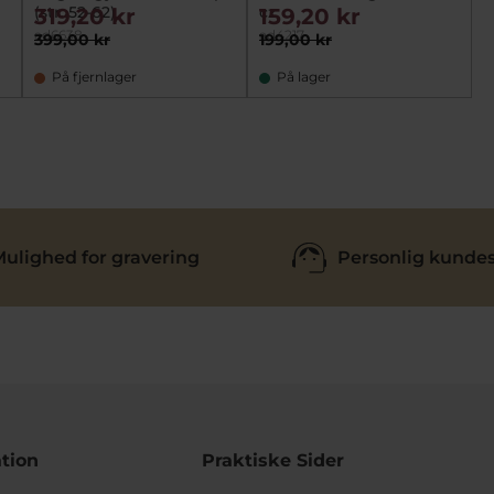
(str. 52-62)
cz
319,20 kr
159,20 kr
ad6638
ad4217
399,00 kr
199,00 kr
På fjernlager
På lager
ulighed for gravering
Personlig kundes
tion
Praktiske Sider