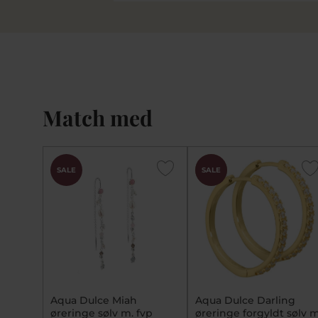
Match med
CHOK
SALE
SALE
PRIS
Aqua Dulce Miah
Aqua Dulce Darling
øreringe sølv m. fvp
øreringe forgyldt sølv m