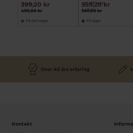
cz - 25 mm
399,20 kr
559,20 kr
ad5409
ad3833
499,00 kr
547,00 kr
På fjernlager
På lager
Over 40 års erfaring
M
Kontakt
Informa