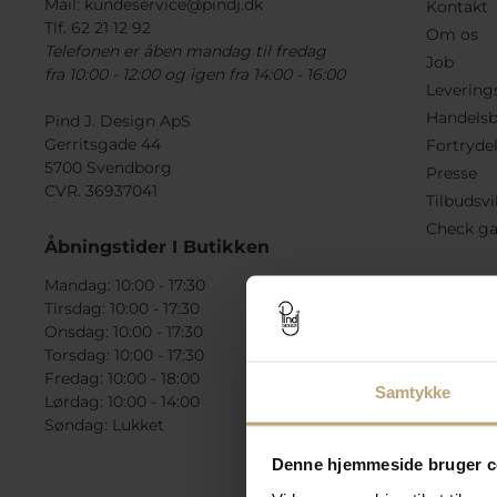
Mail:
kundeservice@pindj.dk
Kontakt
Tlf. 62 21 12 92
Om os
Telefonen er åben mandag til fredag
Job
fra 10:00 - 12:00 og igen fra 14:00 - 16:00
Levering
Handelsb
Pind J. Design ApS
Gerritsgade 44
Fortryde
5700 Svendborg
Presse
CVR. 36937041
Tilbudsvi
Check ga
Åbningstider I Butikken
Mandag: 10:00 - 17:30
Tirsdag: 10:00 - 17:30
Onsdag: 10:00 - 17:30
Torsdag: 10:00 - 17:30
Fredag: 10:00 - 18:00
Samtykke
Lørdag: 10:00 - 14:00
Søndag: Lukket
Denne hjemmeside bruger c