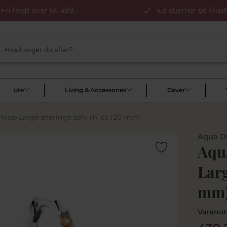
Fri fragt over kr. 499,-
4,8 stjerner på Trust
Ure
Living & Accessories
Gaver
oop Large øreringe sølv m. cz (20 mm)
Aqua D
Aqu
Larg
mm
Varenu