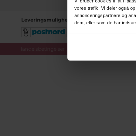
Vi bruger cookies til at tilpas
vores trafik. Vi deler også 
annonceringspartnere og anal
Leveringsmuligheder
dem, eller som de har indsaml
Handelsbetingelser
Co
Copy