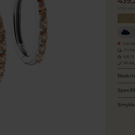
439,
Vejl. pri
Fjernl
Fri fr
4,8 / 5
30 dag
Beskri
Specifi
Smykk