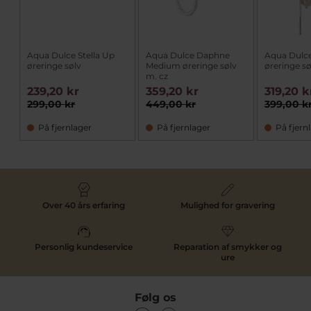
Aqua Dulce Stella Up
Aqua Dulce Daphne
Aqua Dulce
øreringe sølv
Medium øreringe sølv
øreringe sø
m. cz
239,20 kr
359,20 kr
319,20 k
299,00 kr
449,00 kr
399,00 k
På fjernlager
På fjernlager
På fjern
Over 40 års erfaring
Mulighed for gravering
Personlig kundeservice
Reparation af smykker og
ure
Følg os