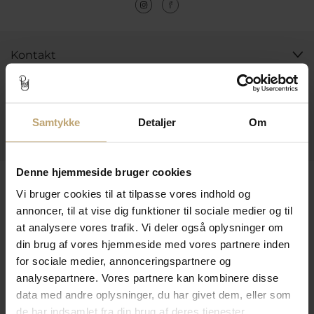
Kontakt
Åbningstider I Butikken
Information
Samtykke
Detaljer
Om
Praktiske Sider
Denne hjemmeside bruger cookies
Leveringsmuligheder
Vi bruger cookies til at tilpasse vores indhold og
annoncer, til at vise dig funktioner til sociale medier og til
at analysere vores trafik. Vi deler også oplysninger om
Betalingsmuligheder
din brug af vores hjemmeside med vores partnere inden
for sociale medier, annonceringspartnere og
analysepartnere. Vores partnere kan kombinere disse
data med andre oplysninger, du har givet dem, eller som
Sikker Og Tryg E-Handel
de har indsamlet fra din brug af deres tjenester.