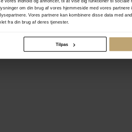
se vores indhold og annoncer, til at vise dig funktioner til sociale
oplysninger om din brug af vores hjemmeside med vores partnere i
ysepartnere. Vores partnere kan kombinere disse data med andr
Betalingsmuligheder
Si
et fra din brug af deres tjenester.
Tilpas
okiepolitik
Ændr cookie-indsti
right © 2026 Pind J. Design Guldsmedie. Alle rettigheder forbeh