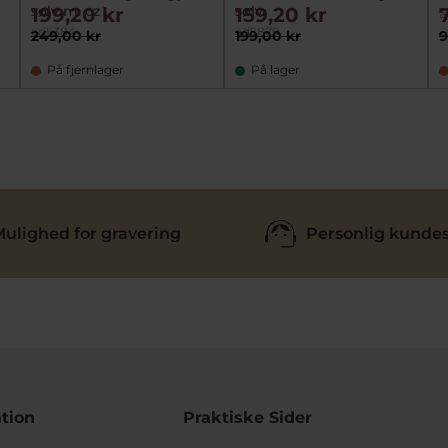
sølv m. cz
sølv
199,20 kr
159,20 kr
a
ad5384
ad5879
249,00 kr
199,00 kr
9
På fjernlager
På lager
ulighed for gravering
Personlig kundes
tion
Praktiske Sider