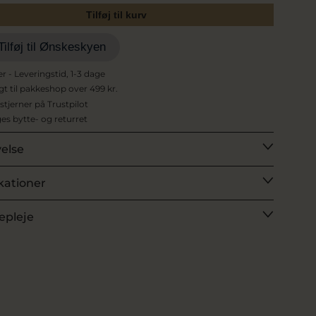
Tilføj til kurv
Tilføj til Ønskeskyen
er - Leveringstid, 1-3 dage
agt til pakkeshop over 499 kr.
 stjerner på Trustpilot
es bytte- og returret
velse
kationer
epleje