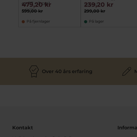
cz (17 + 3 cm)
479,20 kr
239,20 kr
ad6403
ad5975
599,00 kr
299,00 kr
På fjernlager
På lager
Over 40 års erfaring
M
Kontakt
Informa