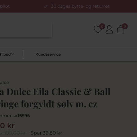
pilot
30 dages bytte- og returret
0
0
Tilbud
Kundeservice
ulce
 Dulce Eila Classic & Ball
inge forgyldt sølv m. cz
mmer:
ad6596
20 kr
s
199,00 kr
Spar 39,80 kr