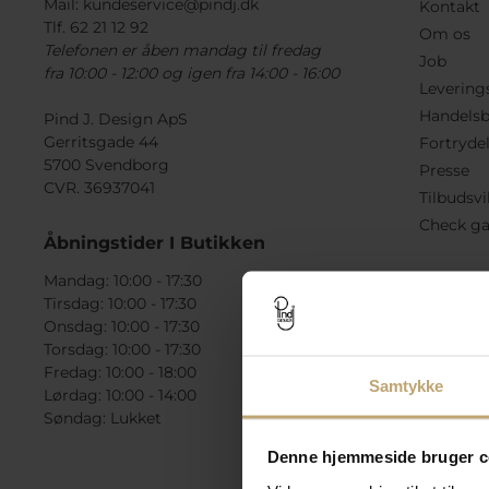
Mail:
kundeservice@pindj.dk
Kontakt
Tlf. 62 21 12 92
Om os
Telefonen er åben mandag til fredag
Job
fra 10:00 - 12:00 og igen fra 14:00 - 16:00
Levering
Handelsb
Pind J. Design ApS
Gerritsgade 44
Fortryde
5700 Svendborg
Presse
CVR. 36937041
Tilbudsvi
Check ga
Åbningstider I Butikken
Mandag: 10:00 - 17:30
Tirsdag: 10:00 - 17:30
Onsdag: 10:00 - 17:30
Torsdag: 10:00 - 17:30
Fredag: 10:00 - 18:00
Samtykke
Lørdag: 10:00 - 14:00
Søndag: Lukket
Denne hjemmeside bruger c