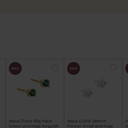
SALE
SALE
Aqua Dulce Big Kaya
Aqua Dulce Jasmin
A
Green øreringe forgyldt
Flower Small øreringe
N