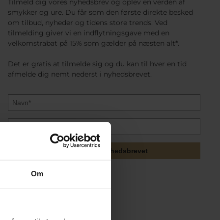
Tilmeld dig vores nyhedsbrev og oplev en verden af
smykker og ure. Du får som den første direkte besked
om tilbud, nyheder og tidens store trends. Ved
tilmelding giver vi en indflytningsgave med en
velkomstrabat på 15% som gælder på næsten alt*.
Det er gratis at tilmelde sig og du kan til hver en tid
afmelde dig nemt nederst i nyhedsbrevet.
Tilmeld mig nyhedsbrevet
Om