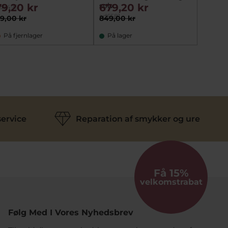
sølv
79,20 kr
679,20 kr
d5495
ad6581
9,00 kr
849,00 kr
På fjernlager
På lager
ervice
Reparation af smykker og ure
Få 15%
velkomstrabat
Følg Med I Vores Nyhedsbrev