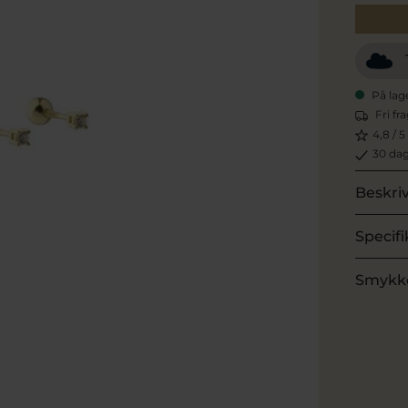
På lag
Fri fr
4,8 / 5
30 dag
Beskri
Specifi
Smykk