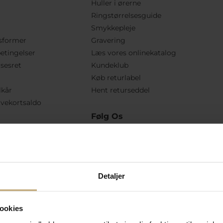
Huller i ørerne
Ringstørrelsesguide
Smykkepleje
sformer
Gravering
etingelser
Læs vores onlinekatalog
lsesret
Kundeklub
Køb returlabel
lkår
Hent returseddel
vekortsaldo
Følg Os
Detaljer
ookies