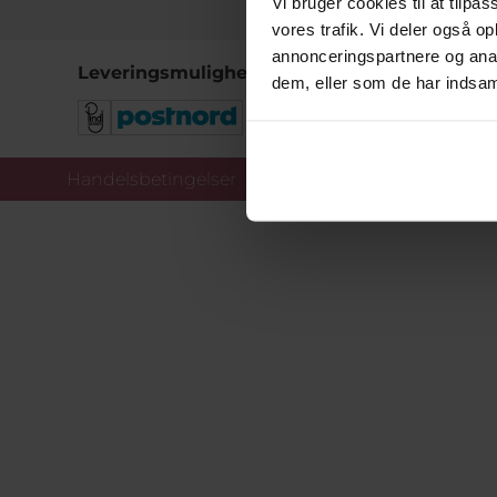
Vi bruger cookies til at tilpas
vores trafik. Vi deler også 
annonceringspartnere og anal
Leveringsmuligheder
dem, eller som de har indsaml
Handelsbetingelser
Co
Copy