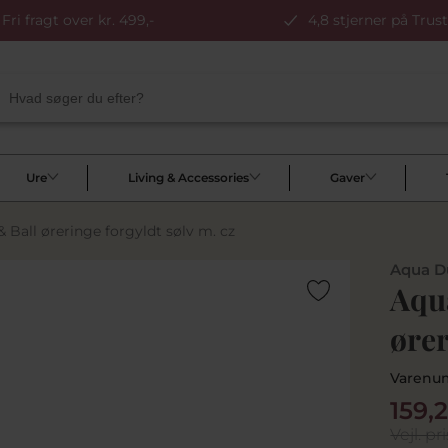
Fri fragt over kr. 499,-
4,8 stjerner på Trust
Ure
Living & Accessories
Gaver
& Ball øreringe forgyldt sølv m. cz
Aqua D
Aqua
ører
Varenu
159,
Vejl. pri