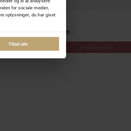
 medier og til at analysere
nden for sociale medier,
e oplysninger, du har givet
kker Og Tryg E-Handel
Tillad alle
llinger
Privatlivspolitik
oldt.