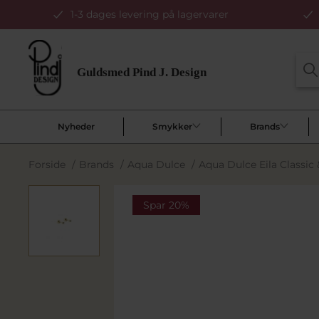
1-3 dages levering på lagervarer
Nyheder
Smykker
Brands
Forside
/
Brands
/
Aqua Dulce
/
Aqua Dulce Eila Classic 
Spar 20%