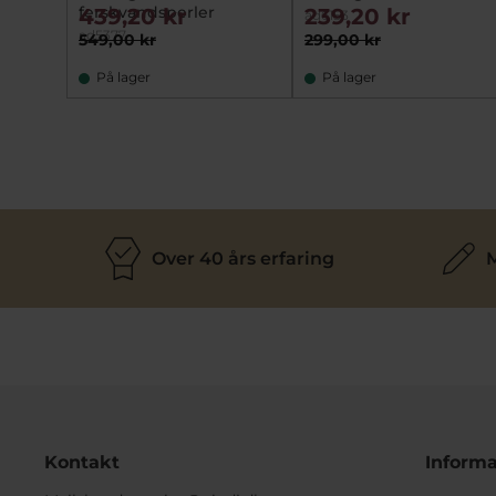
ferskvandsperler
439,20 kr
239,20 kr
ad6153
ad5377
549,00 kr
299,00 kr
På lager
På lager
Over 40 års erfaring
M
Kontakt
Informa