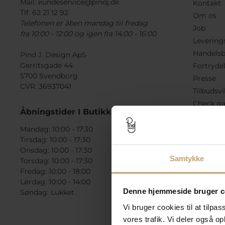
Mail:
kundeservice@pindj.dk
Kontakt
Tlf. 62 21 12 92
Om os
Telefonen er åben mandag til fredag
Job
fra 10:00 - 12:00 og igen fra 14:00 - 16:00
Levering
Handelsb
Pind J. Design ApS
Gerritsgade 44
Fortryde
5700 Svendborg
Presse
CVR. 36937041
Tilbudsvi
Check ga
Åbningstider I Butikken
Mandag: 10:00 - 17:30
Tirsdag: 10:00 - 17:30
Onsdag: 10:00 - 17:30
Samtykke
Torsdag: 10:00 - 17:30
Fredag: 10:00 - 18:00
Lørdag: 10:00 - 14:00
Denne hjemmeside bruger c
Søndag: Lukket
Vi bruger cookies til at tilpas
vores trafik. Vi deler også 