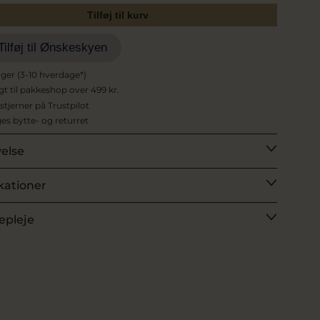
Tilføj til kurv
Tilføj til Ønskeskyen
ager (3-10 hverdage*)
agt til pakkeshop over 499 kr.
 stjerner på Trustpilot
es bytte- og returret
velse
kationer
epleje