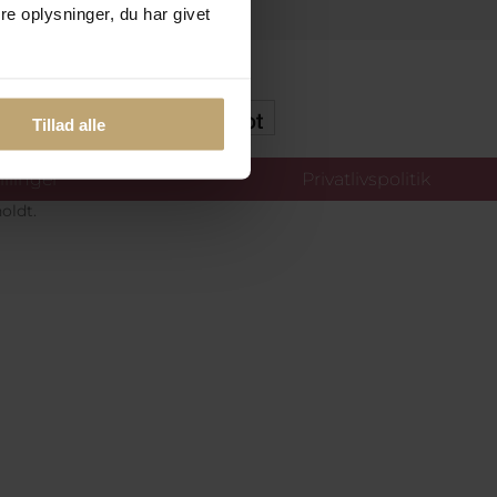
e oplysninger, du har givet
kker Og Tryg E-Handel
Tillad alle
llinger
Privatlivspolitik
oldt.