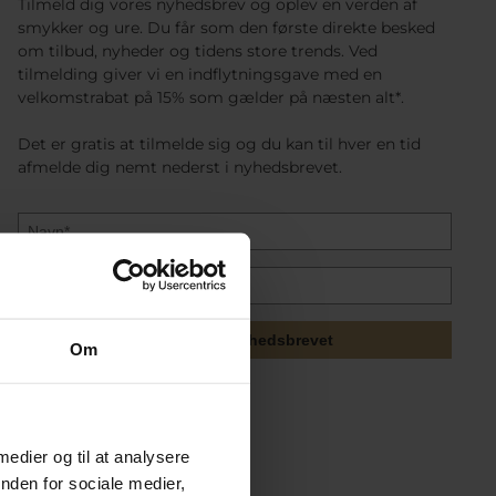
Tilmeld dig vores nyhedsbrev og oplev en verden af
smykker og ure. Du får som den første direkte besked
om tilbud, nyheder og tidens store trends. Ved
tilmelding giver vi en indflytningsgave med en
velkomstrabat på 15% som gælder på næsten alt*.
Det er gratis at tilmelde sig og du kan til hver en tid
afmelde dig nemt nederst i nyhedsbrevet.
Tilmeld mig nyhedsbrevet
Om
 medier og til at analysere
nden for sociale medier,