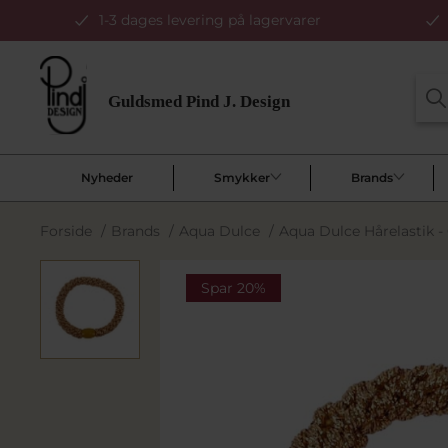
1-3 dages levering på lagervarer
Nyheder
Smykker
Brands
Forside
/
Brands
/
Aqua Dulce
/
Aqua Dulce Hårelastik -
Spar 20%