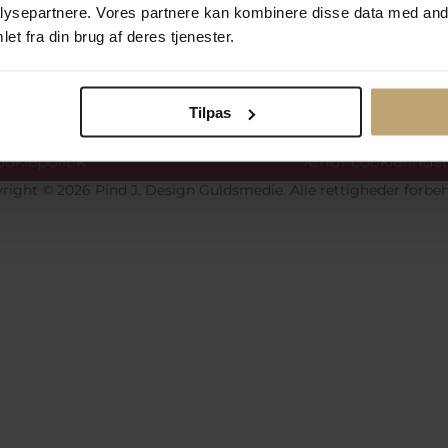
ysepartnere. Vores partnere kan kombinere disse data med andr
et fra din brug af deres tjenester.
Betalingsmuligheder
Si
Tilpas
okiepolitik
Ændr cookie-indsti
right © 2026 Pind J. Design Guldsmedie. Alle rettigheder forbeh