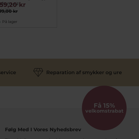
ølv m. cz
159,20 kr
d4218
99,00 kr
På lager
ervice
Reparation af smykker og ure
Få 15%
velkomstrabat
Følg Med I Vores Nyhedsbrev