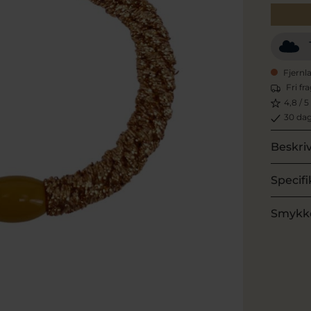
Fjernl
Fri fr
4,8 / 5
30 dag
Beskri
Specifi
Smykk