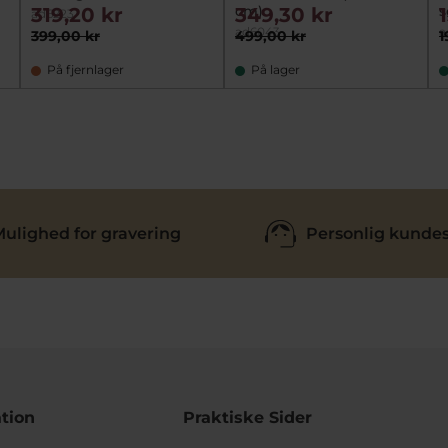
cm)
s
319,20 kr
349,30 kr
ad6223
ad6043
a
399,00 kr
499,00 kr
1
På fjernlager
På lager
ulighed for gravering
Personlig kundes
tion
Praktiske Sider