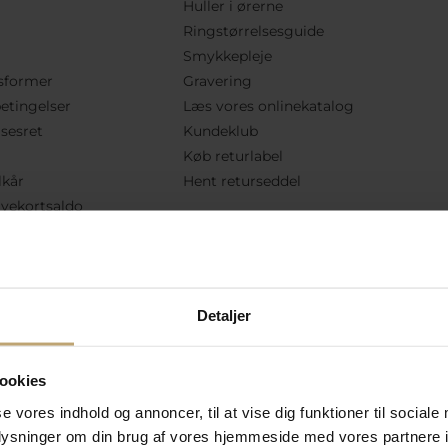
Huller i ørerne
Ringstørrelsesguide
Smykkepleje
sformer
Gravering
etingelser
Læs vores onlinekatalog
lsesret
Kundeklub
Køb returlabel
lkår
Hent returseddel
vekortsaldo
Følg Os
Detaljer
ookies
se vores indhold og annoncer, til at vise dig funktioner til sociale
oplysninger om din brug af vores hjemmeside med vores partnere i