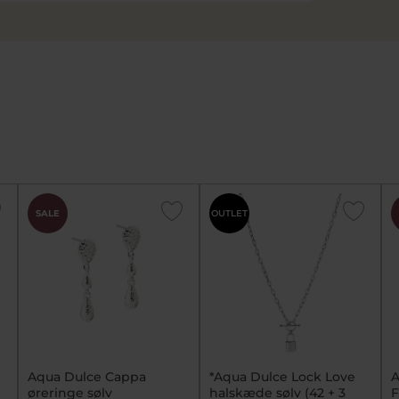
SALE
OUTLET
Aqua Dulce Cappa
*Aqua Dulce Lock Love
A
øreringe sølv
halskæde sølv (42 + 3
F