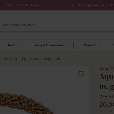
Fri fragt over kr. 499,-
4,8 stjerner på Trust
Ure
Living & Accessories
Gaver
 Guld m. guld glimmer + beige luk
Aqua D
Aqu
m. g
Varenu
20,0
Vejl. pri