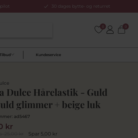
pilot
30 dages bytte- og returret
0
0
Tilbud
Kundeservice
ulce
a Dulce Hårelastik - Guld
uld glimmer + beige luk
mmer:
ad5467
0 kr
s
25,00 kr
Spar 5,00 kr