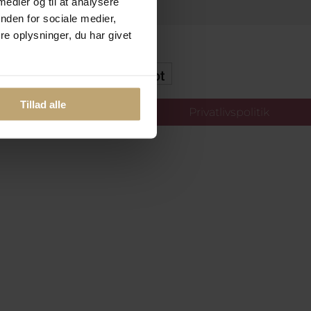
 medier og til at analysere
nden for sociale medier,
e oplysninger, du har givet
kker Og Tryg E-Handel
Tillad alle
llinger
Privatlivspolitik
oldt.