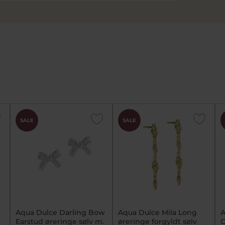
SALE
SALE
Aqua Dulce Darling Bow
Aqua Dulce Mila Long
A
Earstud øreringe sølv m.
øreringe forgyldt sølv
O