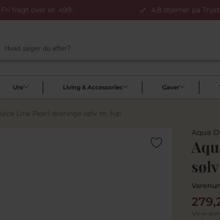
Fri fragt over kr. 499,-
4,8 stjerner på Trust
Ure
Living & Accessories
Gaver
lce Line Pearl øreringe sølv m. fvp
Aqua D
Aqua
sølv
Varenu
279,
Vejl. pri