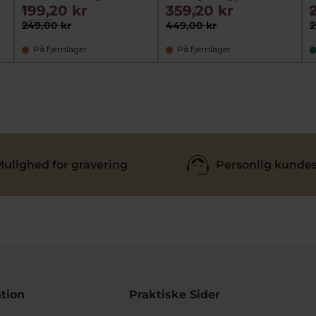
cz
g
199,20 kr
359,20 kr
ad4669
ad5697
a
249,00 kr
449,00 kr
2
På fjernlager
På fjernlager
ulighed for gravering
Personlig kundes
tion
Praktiske Sider