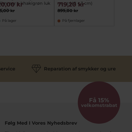
limmer + khakigrøn luk
m. cz (42 + 3 cm)
20,00 kr
719,20 kr
d5474
ad6061
5,00 kr
899,00 kr
På lager
På fjernlager
ervice
Reparation af smykker og ure
Få 15%
velkomstrabat
Følg Med I Vores Nyhedsbrev