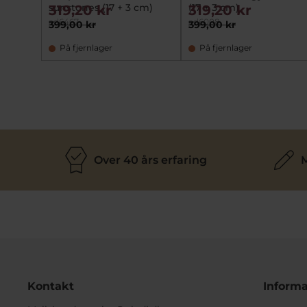
sunstones (17 + 3 cm)
(17 + 3 cm)
319,20 kr
319,20 kr
ad6467
ad6008
399,00 kr
399,00 kr
På fjernlager
På fjernlager
Over 40 års erfaring
M
Kontakt
Informa