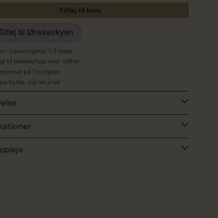
Tilføj til kurv
Tilføj til Ønskeskyen
er - Leveringstid, 1-3 dage
agt til pakkeshop over 499 kr.
 stjerner på Trustpilot
es bytte- og returret
velse
kationer
epleje