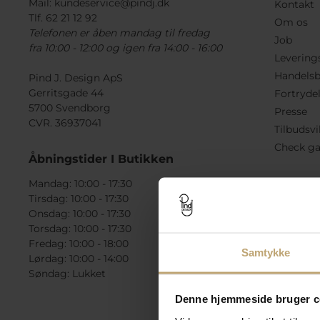
Mail:
kundeservice@pindj.dk
Kontakt
Tlf. 62 21 12 92
Om os
Telefonen er åben mandag til fredag
Job
fra 10:00 - 12:00 og igen fra 14:00 - 16:00
Levering
Handelsb
Pind J. Design ApS
Gerritsgade 44
Fortryde
5700 Svendborg
Presse
CVR. 36937041
Tilbudsvi
Check ga
Åbningstider I Butikken
Mandag: 10:00 - 17:30
Tirsdag: 10:00 - 17:30
Onsdag: 10:00 - 17:30
Torsdag: 10:00 - 17:30
Fredag: 10:00 - 18:00
Samtykke
Lørdag: 10:00 - 14:00
Søndag: Lukket
Denne hjemmeside bruger c