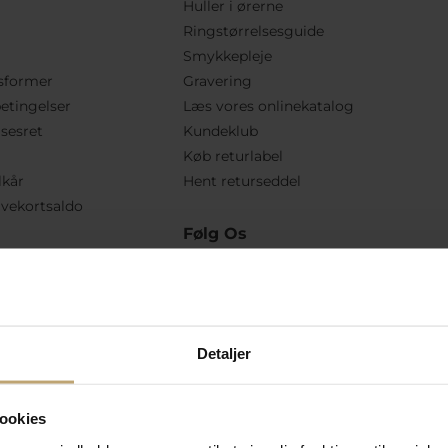
Huller i ørerne
Ringstørrelsesguide
Smykkepleje
sformer
Gravering
etingelser
Læs vores onlinekatalog
lsesret
Kundeklub
Køb returlabel
lkår
Hent returseddel
vekortsaldo
Følg Os
Detaljer
ookies