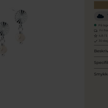
På lag
Fri fr
4,8 / 5
30 dag
Beskri
Specifi
Smykk