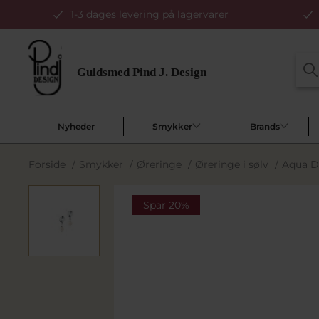
1-3 dages levering på lagervarer
Nyheder
Smykker
Brands
Forside
/
Smykker
/
Øreringe
/
Øreringe i sølv
/
Aqua Du
Spar 20%