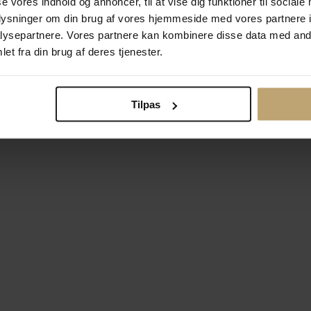
se vores indhold og annoncer, til at vise dig funktioner til sociale
oplysninger om din brug af vores hjemmeside med vores partnere i
ysepartnere. Vores partnere kan kombinere disse data med andr
Betalingsmuligheder
Si
et fra din brug af deres tjenester.
Tilpas
okiepolitik
Ændr cookie-indsti
right © 2026 Pind J. Design Guldsmedie. Alle rettigheder forbeh