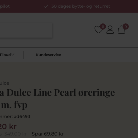
pilot
30 dages bytte- og returret
0
0
Tilbud
Kundeservice
ulce
 Dulce Line Pearl øreringe
 m. fvp
mmer:
ad6493
20 kr
s
349,00 kr
Spar 69,80 kr