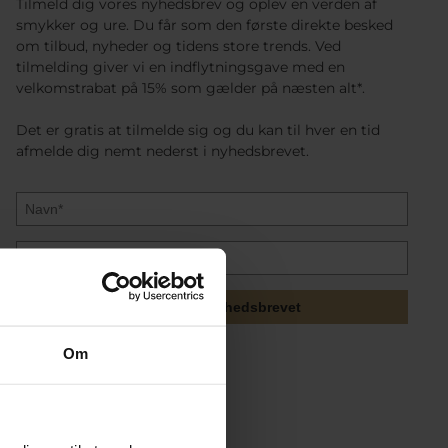
Tilmeld dig vores nyhedsbrev og oplev en verden af
smykker og ure. Du får som den første direkte besked
om tilbud, nyheder og tidens store trends. Ved
tilmelding giver vi en indflytningsgave med en
velkomstrabat på 15% som gælder på næsten alt*.
Det er gratis at tilmelde sig og du kan til hver en tid
afmelde dig nemt nederst i nyhedsbrevet.
Tilmeld mig nyhedsbrevet
Om