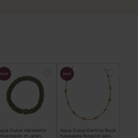
SALE
SALE
qua Dulce Hårelastik -
Aqua Dulce Darling Rock
livengrøn m. grøn
halskæde forgyldt sølv