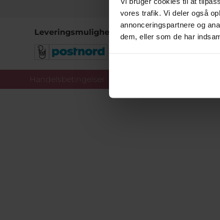
Vi bruger cookies til at tilpas
vores trafik. Vi deler også 
annonceringspartnere og anal
Leveringsmuligheder
dem, eller som de har indsaml
Handelsbetingelser
Co
Copy