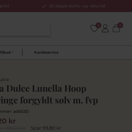
pilot
30 dages bytte- og returret
0
0
Tilbud
Kundeservice
ulce
a Dulce Lunella Hoop
inge forgyldt sølv m. fvp
mmer:
ad6530
20 kr
s
499,00 kr
Spar 99,80 kr