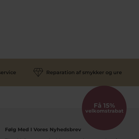
ervice
Reparation af smykker og ure
Få 15%
velkomstrabat
Følg Med I Vores Nyhedsbrev