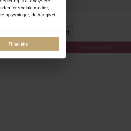
 medier og til at analysere
nden for sociale medier,
e oplysninger, du har givet
kker Og Tryg E-Handel
Tillad alle
llinger
Privatlivspolitik
oldt.