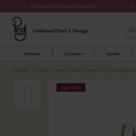
1-3 dages levering på lagervarer
Nyheder
Smykker
Brands
Forside
/
Brands
/
Aqua Dulce
/
Aqua Dulce Lunella Hoop
Spar 20%