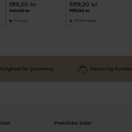
3 cm)
199,20 kr
639,20 kr
ad6401
ad6316
249,00 kr
799,00 kr
På lager
På fjernlager
ulighed for gravering
Personlig kundes
tion
Praktiske Sider