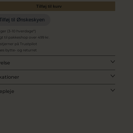
Tilføj til kurv
Tilføj til Ønskeskyen
ager (3-10 hverdage*)
agt til pakkeshop over 499 kr.
 stjerner på Trustpilot
es bytte- og returret
velse
kationer
epleje