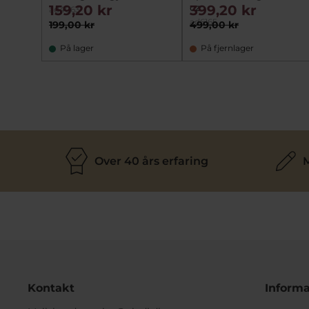
cz
159,20 kr
399,20 kr
ad4063
ad6165
199,00 kr
499,00 kr
På lager
På fjernlager
Over 40 års erfaring
M
Kontakt
Informa