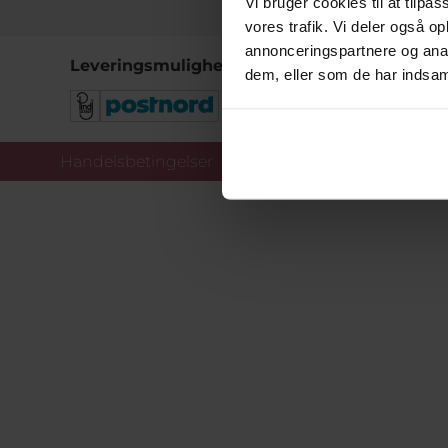
Vi bruger cookies til at tilpas
vores trafik. Vi deler også 
annonceringspartnere og anal
Leveringsmuligheder
dem, eller som de har indsaml
Handelsbetingelser
Co
Copy