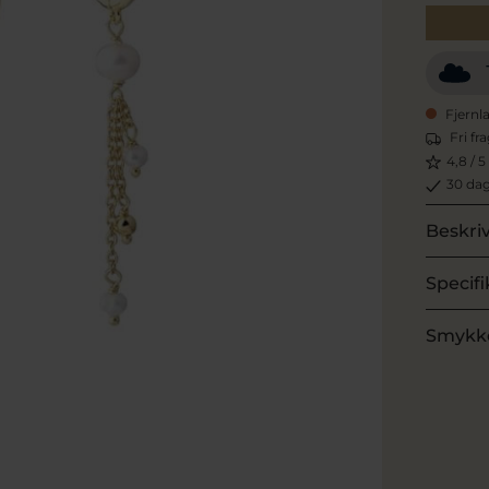
Fjernl
Fri fr
4,8 / 5
30 dag
Beskri
Specifi
Smykk