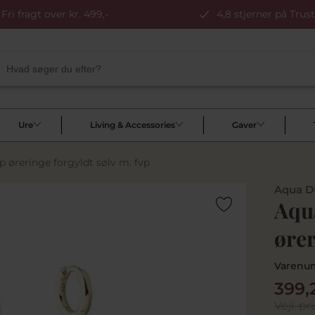
Fri fragt over kr. 499,-
4,8 stjerner på Trust
Ure
Living & Accessories
Gaver
 øreringe forgyldt sølv m. fvp
Aqua D
Aqu
ører
Varenu
399,
Vejl. pri