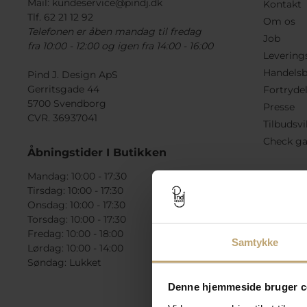
Mail:
kundeservice@pindj.dk
Kontakt
Tlf. 62 21 12 92
Om os
Telefonen er åben mandag til fredag
Job
fra 10:00 - 12:00 og igen fra 14:00 - 16:00
Levering
Handelsb
Pind J. Design ApS
Gerritsgade 44
Fortryde
5700 Svendborg
Presse
CVR. 36937041
Tilbudsvi
Check ga
Åbningstider I Butikken
Mandag: 10:00 - 17:30
Tirsdag: 10:00 - 17:30
Onsdag: 10:00 - 17:30
Torsdag: 10:00 - 17:30
Fredag: 10:00 - 18:00
Samtykke
Lørdag: 10:00 - 14:00
Søndag: Lukket
Denne hjemmeside bruger c