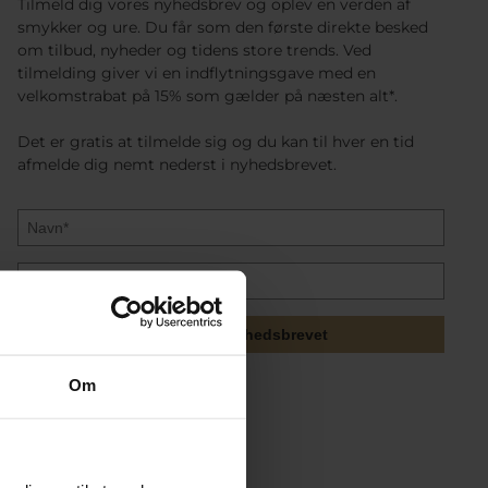
Tilmeld dig vores nyhedsbrev og oplev en verden af
smykker og ure. Du får som den første direkte besked
om tilbud, nyheder og tidens store trends. Ved
tilmelding giver vi en indflytningsgave med en
velkomstrabat på 15% som gælder på næsten alt*.
Det er gratis at tilmelde sig og du kan til hver en tid
afmelde dig nemt nederst i nyhedsbrevet.
Tilmeld mig nyhedsbrevet
Om