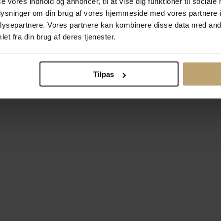
se vores indhold og annoncer, til at vise dig funktioner til sociale
oplysninger om din brug af vores hjemmeside med vores partnere i
ysepartnere. Vores partnere kan kombinere disse data med andr
Betalingsmuligheder
Si
et fra din brug af deres tjenester.
Tilpas
okiepolitik
Ændr cookie-indsti
right © 2026 Pind J. Design Guldsmedie. Alle rettigheder forbeh