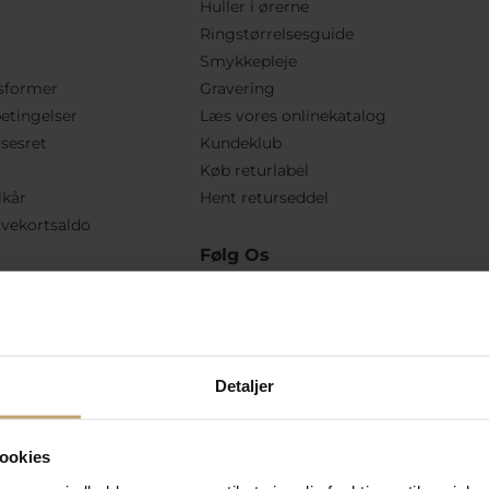
Huller i ørerne
Ringstørrelsesguide
Smykkepleje
sformer
Gravering
etingelser
Læs vores onlinekatalog
lsesret
Kundeklub
Køb returlabel
lkår
Hent returseddel
vekortsaldo
Følg Os
Detaljer
ookies