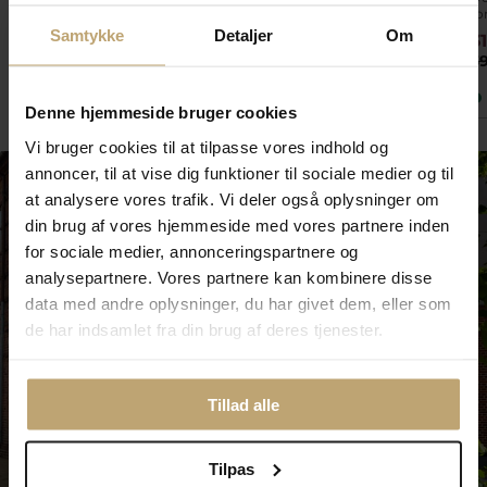
fo
Samtykke
Detaljer
Om
599,20 kr
720,00 kr
3
749,00 kr
900,00 kr
3
På lager
På lager
Denne hjemmeside bruger cookies
Vi bruger cookies til at tilpasse vores indhold og
annoncer, til at vise dig funktioner til sociale medier og til
at analysere vores trafik. Vi deler også oplysninger om
din brug af vores hjemmeside med vores partnere inden
for sociale medier, annonceringspartnere og
analysepartnere. Vores partnere kan kombinere disse
data med andre oplysninger, du har givet dem, eller som
de har indsamlet fra din brug af deres tjenester.
Tillad alle
Tilpas