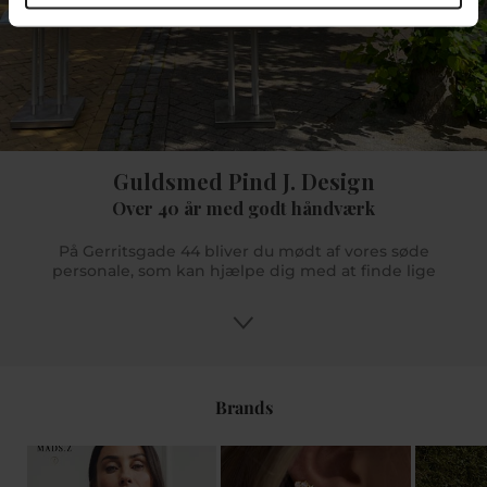
Guldsmed Pind J. Design
Over 40 år med godt håndværk
På Gerritsgade 44 bliver du mødt af vores søde
personale, som kan hjælpe dig med at finde lige
præcis dét du søger. Og er der noget mere specifikt
du søger, men vi ikke har på lager så kan vi hjælpe
dig med at bestille det hjem til dig hvis det er noget
vi forhandler. Du kan få gode råd og tips og med
vores uddannede butikspersonale sikrer vi dig en
god oplevelse. Vi glæder os til at se dig i Pind J.
Brands
Design eller online på www.pindj.dk.