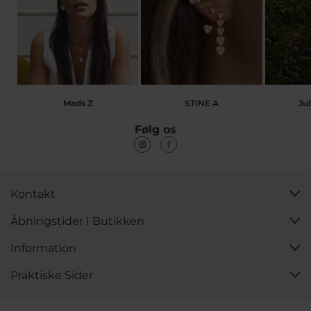
Mads Z
STINE A
Jul
Følg os
Kontakt
Åbningstider I Butikken
Information
Praktiske Sider