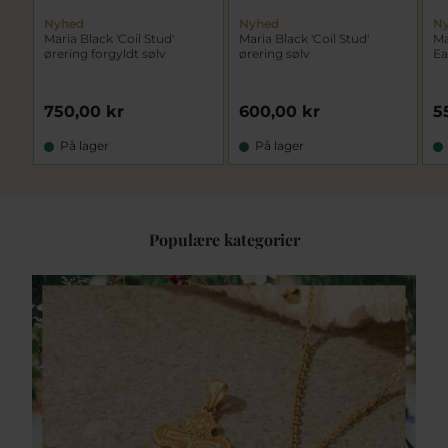
Nyhed
Nyhed
N
Maria Black 'Coil Stud'
Maria Black 'Coil Stud'
Ma
ørering forgyldt sølv
ørering sølv
Ea
750,00 kr
600,00 kr
5
På lager
På lager
Populære kategorier