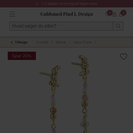
1-3 dages levering på lagervarer
0
0
Tilbage
Forside
/
Brands
/
Aqua Dulce
/
Spar 20%