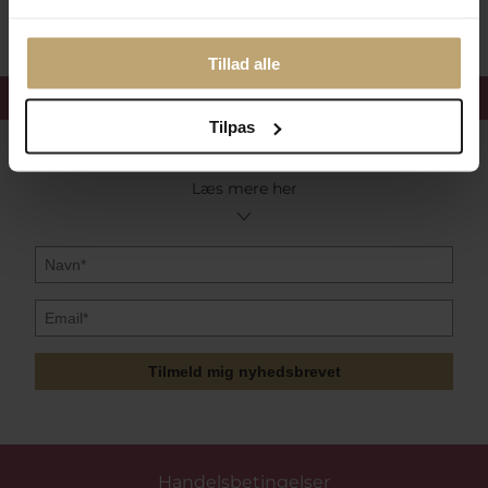
Tillad alle
Få 15%
velkomstrabat
Tilpas
Følg med i vores nyhedsbrev
Læs mere her
Tilmeld mig nyhedsbrevet
Handelsbetingelser