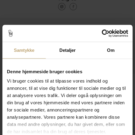
Kontakt
Åbningstider I Butikken
Samtykke
Detaljer
Om
Information
Praktiske Sider
Denne hjemmeside bruger cookies
Vi bruger cookies til at tilpasse vores indhold og
Leveringsmuligheder
annoncer, til at vise dig funktioner til sociale medier og til
at analysere vores trafik. Vi deler også oplysninger om
din brug af vores hjemmeside med vores partnere inden
Betalingsmuligheder
for sociale medier, annonceringspartnere og
analysepartnere. Vores partnere kan kombinere disse
data med andre oplysninger, du har givet dem, eller som
de har indsamlet fra din brug af deres tjenester.
Sikker Og Tryg E-Handel