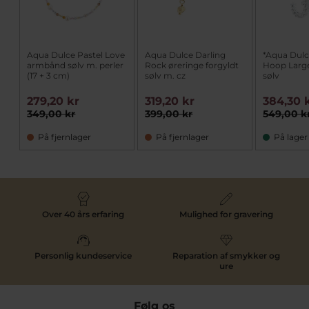
Aqua Dulce Pastel Love
Aqua Dulce Darling
*Aqua Dul
armbånd sølv m. perler
Rock øreringe forgyldt
Hoop Large
(17 + 3 cm)
sølv m. cz
sølv
279,20 kr
319,20 kr
384,30 
349,00 kr
399,00 kr
549,00 k
På fjernlager
På fjernlager
På lager
Over 40 års erfaring
Mulighed for gravering
Personlig kundeservice
Reparation af smykker og
ure
Følg os