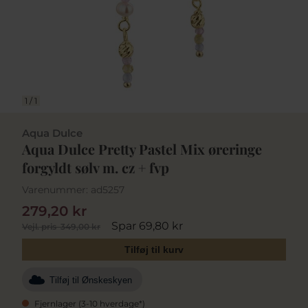
1
/
1
Aqua Dulce
Aqua Dulce Pretty Pastel Mix øreringe
forgyldt sølv m. cz + fvp
Varenummer:
ad5257
279,20 kr
Spar 69,80 kr
Vejl. pris
349,00 kr
Tilføj til kurv
Tilføj til Ønskeskyen
Fjernlager (3-10 hverdage*)