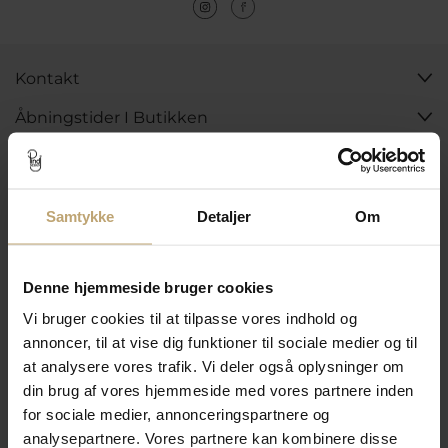
Kontakt
Åbningstider I Butikken
Information
Praktiske Sider
Samtykke
Detaljer
Om
Leveringsmuligheder
Denne hjemmeside bruger cookies
Vi bruger cookies til at tilpasse vores indhold og
Betalingsmuligheder
annoncer, til at vise dig funktioner til sociale medier og til
at analysere vores trafik. Vi deler også oplysninger om
din brug af vores hjemmeside med vores partnere inden
for sociale medier, annonceringspartnere og
Sikker Og Tryg E-Handel
analysepartnere. Vores partnere kan kombinere disse