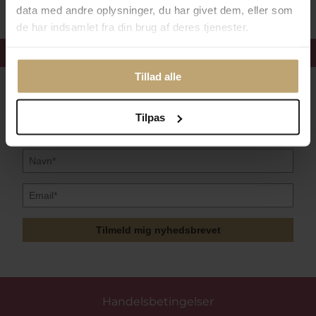
data med andre oplysninger, du har givet dem, eller som
de har indsamlet fra din brug af deres tjenester.
Få 15%
velkomstrabat
Tillad alle
Følg med i vores nyhedsbrev
Læs mere her
Tilpas
Tilmeld mig nyhedsbrevet
Handelsbetingelser