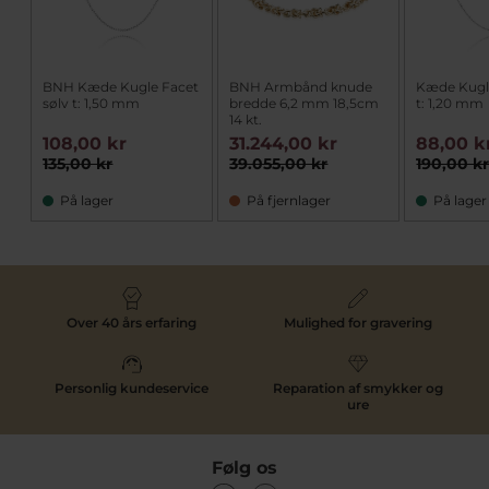
BNH Kæde Kugle Facet
BNH Armbånd knude
Kæde Kugle
sølv t: 1,50 mm
bredde 6,2 mm 18,5cm
t: 1,20 mm
14 kt.
108,00 kr
31.244,00 kr
88,00 k
135,00 kr
39.055,00 kr
190,00 k
På lager
På fjernlager
På lager
Over 40 års erfaring
Mulighed for gravering
Personlig kundeservice
Reparation af smykker og
ure
Følg os