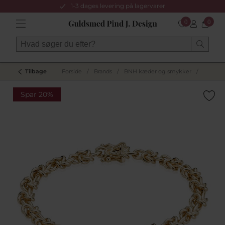
1-3 dages levering på lagervarer
0
0
Tilbage
Forside
/
Brands
/
BNH kæder og smykker
/
Spar 20%