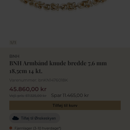
1
/
1
BNH
BNH Armbånd knude bredde 7,6 mm
18,5cm 14 kt.
Varenummer:
bnKN1476018K
45.860,00 kr
Spar 11.465,00 kr
Vejl. pris
57.325,00 kr
Tilføj til kurv
Tilføj til Ønskeskyen
Fjernlager (3-10 hverdage*)