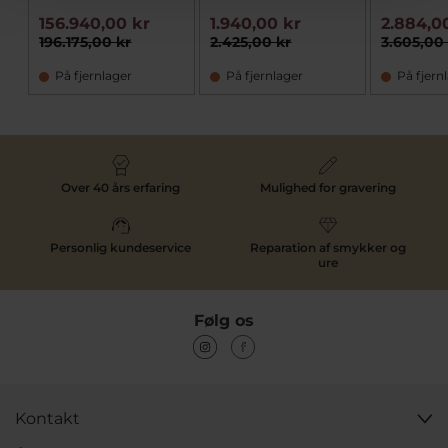
156.940,00 kr
1.940,00 kr
2.884,0
196.175,00 kr
2.425,00 kr
3.605,00
På fjernlager
På fjernlager
På fjern
Over 40 års erfaring
Mulighed for gravering
Personlig kundeservice
Reparation af smykker og
ure
Følg os
Kontakt