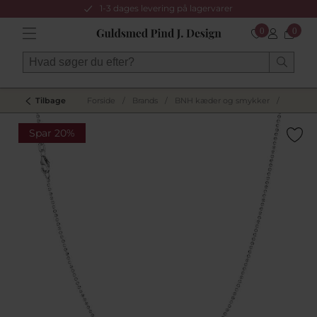
1-3 dages levering på lagervarer
0
0
Tilbage
Forside
/
Brands
/
BNH kæder og smykker
/
Spar 20%