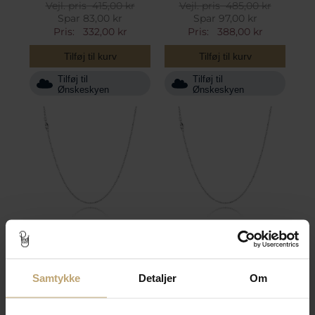
Vejl. pris
415,00 kr
Vejl. pris
485,00 kr
Spar 83,00 kr
Spar 97,00 kr
Pris:
332,00 kr
Pris:
388,00 kr
Tilføj til kurv
Tilføj til kurv
Tilføj til
Tilføj til
Ønskeskyen
Ønskeskyen
Kæde Kugle Facet sølv
Kæde Kugle Facet sølv
t: 1,50 mm 80 cm
t: 1,50 mm 90 cm
Samtykke
Detaljer
Om
Fjernlager (3-10
Fjernlager (3-10
hverdage*)
hverdage*)