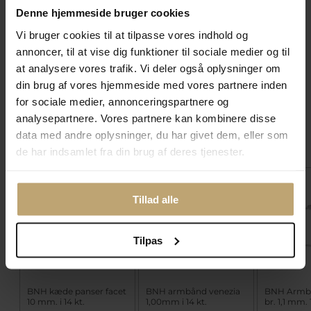
Vejl. pris
550,00 kr
Vejl. pris
625,00 kr
Denne hjemmeside bruger cookies
Spar 110,00 kr
Spar 125,00 kr
Pris:
440,00 kr
Pris:
500,00 kr
Vi bruger cookies til at tilpasse vores indhold og
annoncer, til at vise dig funktioner til sociale medier og til
Tilføj til kurv
Tilføj til kurv
at analysere vores trafik. Vi deler også oplysninger om
Tilføj til
Tilføj til
din brug af vores hjemmeside med vores partnere inden
Ønskeskyen
Ønskeskyen
for sociale medier, annonceringspartnere og
analysepartnere. Vores partnere kan kombinere disse
data med andre oplysninger, du har givet dem, eller som
Match med
de har indsamlet fra din brug af deres tjenester.
SALE
SALE
SALE
Tillad alle
Tilpas
BNH kæde panser facet
BNH armbånd venezia
BNH Armb
10 mm. i 14 kt.
1,00mm i 14 kt.
br. 1,1 mm. 