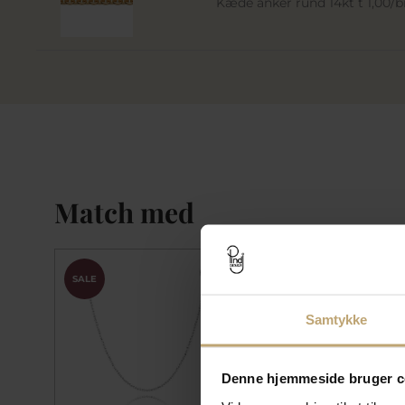
Kæde anker rund 14kt t 1,00
Match med
SALE
SALE
Samtykke
Denne hjemmeside bruger c