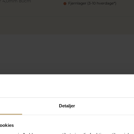
/br 4,0mm 80cm
Fjernlager (3-10 hverdage*)
SALE
SALE
Detaljer
ookies