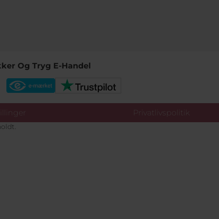
kker Og Tryg E-Handel
llinger
Privatlivspolitik
oldt.