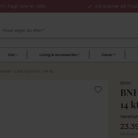
Fri fragt over kr. 499,-
4,8 stjerner på Trust
Ure
Living & Accessories
Gaver
nker rund 4,0mm i 14 kt.
BNH
BNH
14 k
Varenu
23.3
Vejl. pri