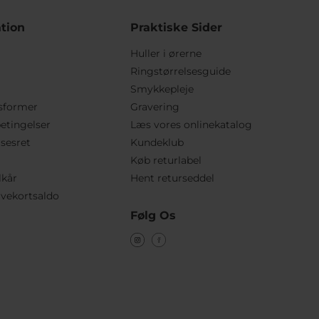
tion
Praktiske Sider
Huller i ørerne
Ringstørrelsesguide
Smykkepleje
sformer
Gravering
etingelser
Læs vores onlinekatalog
lsesret
Kundeklub
Køb returlabel
lkår
Hent returseddel
vekortsaldo
Følg Os