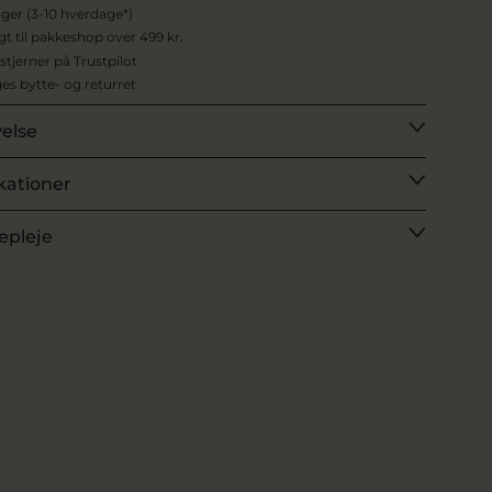
ager (3-10 hverdage*)
agt til pakkeshop over 499 kr.
 stjerner på Trustpilot
es bytte- og returret
velse
kationer
epleje