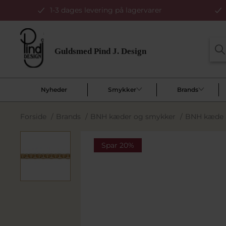
1-3 dages levering på lagervarer
Nyheder
Smykker
Brands
Forside
/
Brands
/
BNH kæder og smykker
/
BNH kæde a
Spar 20%