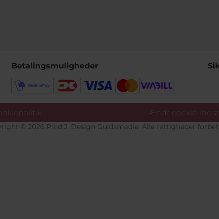
Betalingsmuligheder
Si
okiepolitik
Ændr cookie-indsti
right © 2026 Pind J. Design Guldsmedie. Alle rettigheder forbeh