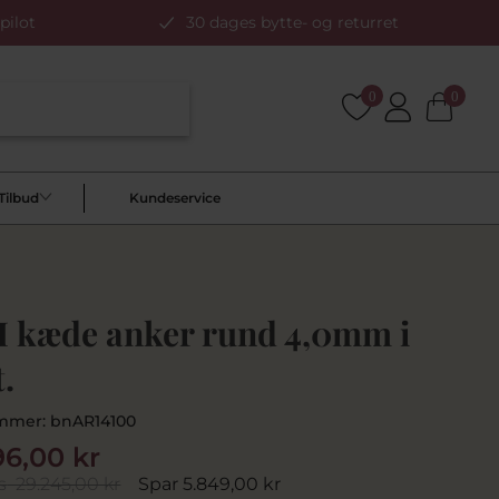
pilot
30 dages bytte- og returret
0
0
Tilbud
Kundeservice
 kæde anker rund 4,0mm i
t.
mmer:
bnAR14100
96,00 kr
s
29.245,00 kr
Spar 5.849,00 kr