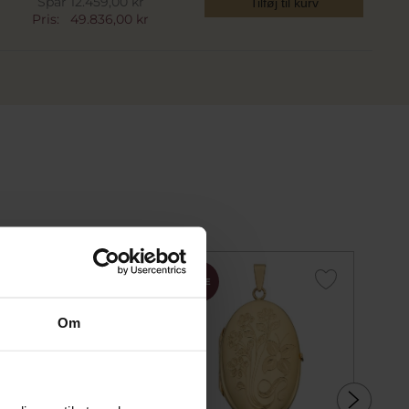
Spar 12.459,00 kr
Tilføj til kurv
Pris:
49.836,00 kr
SALE
SALE
SALE
Om