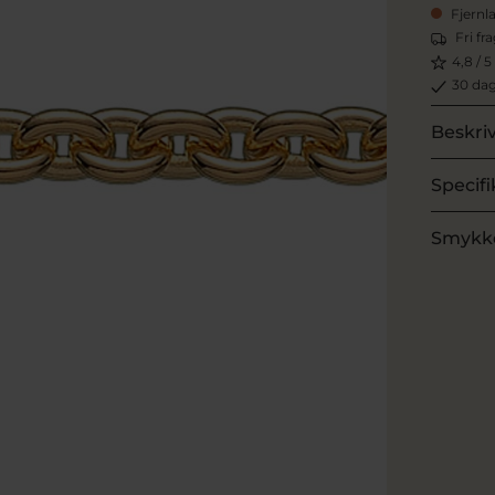
Fjernl
Fri fr
4,8 / 5
30 dag
Beskri
Specifi
Smykk