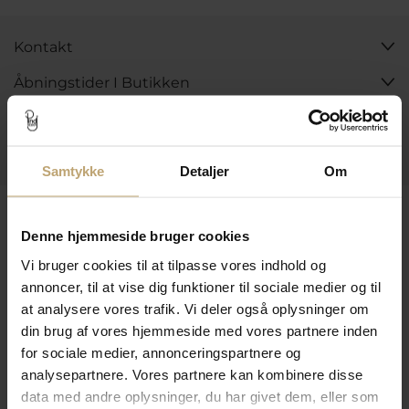
Kontakt
Åbningstider I Butikken
Information
Praktiske Sider
Samtykke
Detaljer
Om
Leveringsmuligheder
Denne hjemmeside bruger cookies
Vi bruger cookies til at tilpasse vores indhold og
Betalingsmuligheder
annoncer, til at vise dig funktioner til sociale medier og til
at analysere vores trafik. Vi deler også oplysninger om
din brug af vores hjemmeside med vores partnere inden
for sociale medier, annonceringspartnere og
Sikker Og Tryg E-Handel
analysepartnere. Vores partnere kan kombinere disse
data med andre oplysninger, du har givet dem, eller som