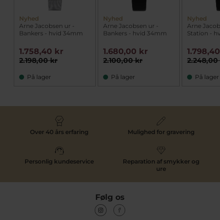
Nyhed
Nyhed
Nyhed
Arne Jacobsen ur -
Arne Jacobsen ur -
Arne Jacob
Bankers - hvid 34mm
Bankers - hvid 34mm
Station - 
1.758,40 kr
1.680,00 kr
1.798,40
2.198,00 kr
2.100,00 kr
2.248,00
På lager
På lager
På lager
Over 40 års erfaring
Mulighed for gravering
Personlig kundeservice
Reparation af smykker og
ure
Følg os