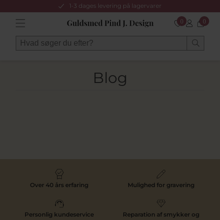
1-3 dages levering på lagervarer
0
0
Blog
Over 40 års erfaring
Mulighed for gravering
Personlig kundeservice
Reparation af smykker og