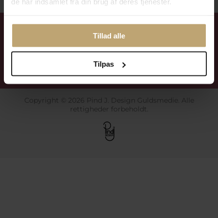
de har indsamlet fra din brug af deres tjenester.
Handelsbetingelser
Tillad alle
Cookiepolitik
Ændr cookie-indstillinger
Tilpas
Privatlivspolitik
Copyright © 2026 Pind J. Design Guldsmedie. Alle
rettigheder forbeholdt.