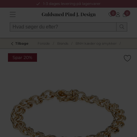
1-3 dages levering på lagervarer
0
0
Tilbage
Forside
/
Brands
/
BNH kæder og smykker
/
Spar 20%