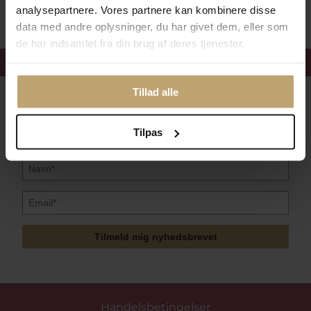
analysepartnere. Vores partnere kan kombinere disse
data med andre oplysninger, du har givet dem, eller som
de har indsamlet fra din brug af deres tjenester.
Få 15%
velkomstrabat
Tillad alle
Følg med i vores nyhedsbrev
Læs mere her
Tilpas
Tilmeld mig nyhedsbrevet
Handelsbetingelser