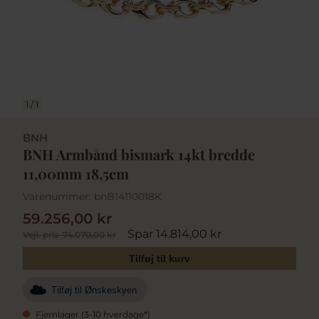
1
/
1
BNH
BNH Armbånd bismark 14kt bredde
11,00mm 18,5cm
Varenummer:
bnB14110018K
59.256,00 kr
Spar 14.814,00 kr
Vejl. pris
74.070,00 kr
Tilføj til kurv
Tilføj til Ønskeskyen
Fjernlager (3-10 hverdage*)