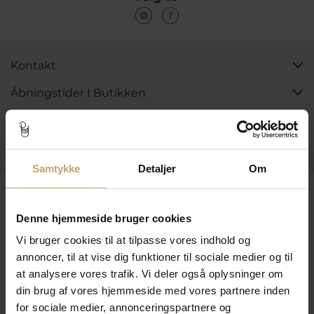
Kontakt
Åbningstider I Butikken
Information
Praktiske Sider
Samtykke
Detaljer
Om
Leveringsmuligheder
Denne hjemmeside bruger cookies
Vi bruger cookies til at tilpasse vores indhold og
Betalingsmuligheder
annoncer, til at vise dig funktioner til sociale medier og til
at analysere vores trafik. Vi deler også oplysninger om
din brug af vores hjemmeside med vores partnere inden
for sociale medier, annonceringspartnere og
Sikker Og Tryg E-Handel