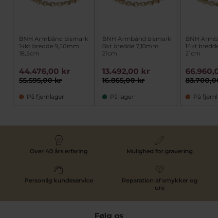
BNH Armbånd bismark
BNH Armbånd bismark
BNH Armb
14kt bredde 9,50mm
8kt bredde 7,10mm
14kt bredd
18,5cm
21cm
21cm
44.476,00 kr
13.492,00 kr
66.960,
55.595,00 kr
16.865,00 kr
83.700,0
På fjernlager
På lager
På fjern
Over 40 års erfaring
Mulighed for gravering
Personlig kundeservice
Reparation af smykker og
ure
Følg os