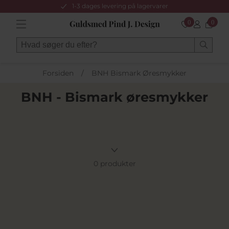
1-3 dages levering på lagervarer
0
0
Forsiden
/
BNH Bismark Øresmykker
BNH - Bismark øresmykker
0 produkter