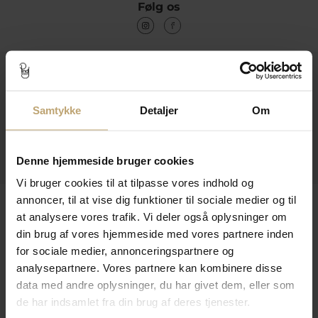
Følg os
Kontakt
Åbningstider I Butikken
Samtykke
Detaljer
Om
Information
Praktiske Sider
Denne hjemmeside bruger cookies
Vi bruger cookies til at tilpasse vores indhold og
annoncer, til at vise dig funktioner til sociale medier og til
Leveringsmuligheder
at analysere vores trafik. Vi deler også oplysninger om
din brug af vores hjemmeside med vores partnere inden
for sociale medier, annonceringspartnere og
Betalingsmuligheder
analysepartnere. Vores partnere kan kombinere disse
data med andre oplysninger, du har givet dem, eller som
de har indsamlet fra din brug af deres tjenester.