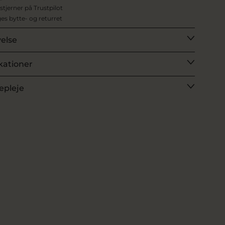
 stjerner på Trustpilot
es bytte- og returret
velse
kationer
epleje