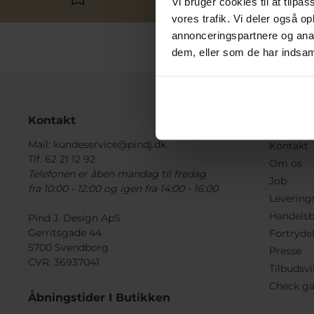
Vi bruger cookies til at tilpas
vores trafik. Vi deler også 
annonceringspartnere og anal
dem, eller som de har indsaml
Kontakt
Informa
Mail:
kundeservice@pindj.dk
Kontakt
Tlf. 62 21 12 92
Om os
Telefonen er åben mandag til fredag
Job
fra 10:00 - 12:00 og igen fra 14:00 - 16:00
Levering
Handelsb
Pind J. Design ApS
Gerritsgade 44
Fortryde
5700 Svendborg
Presse
CVR. 36937041
Tilbudsvi
Check ga
Åbningstider I Butikken