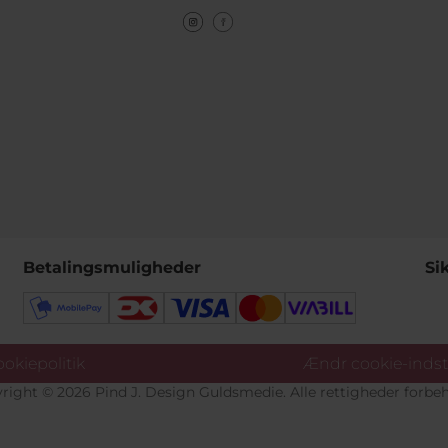
Betalingsmuligheder
Si
okiepolitik
Ændr cookie-indsti
right © 2026 Pind J. Design Guldsmedie. Alle rettigheder forbeh