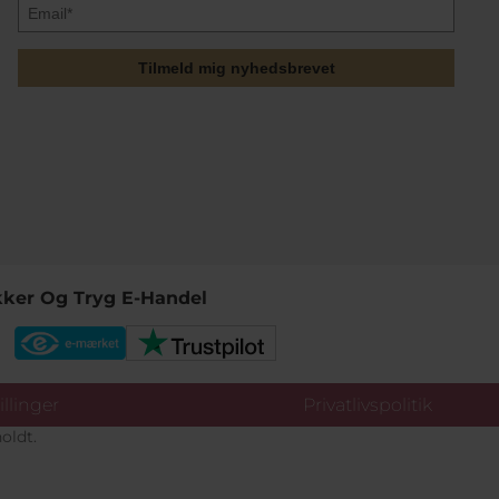
Tilmeld mig nyhedsbrevet
kker Og Tryg E-Handel
llinger
Privatlivspolitik
oldt.