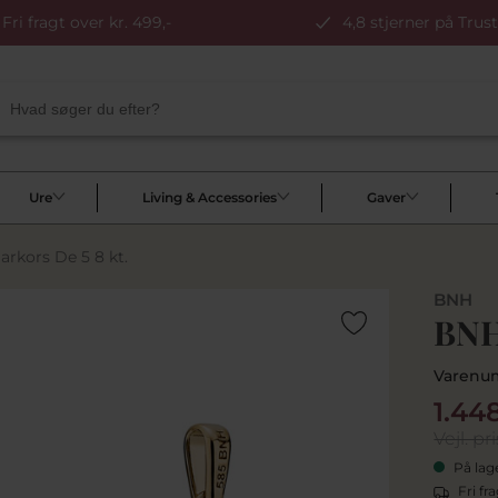
Fri fragt over kr. 499,-
4,8 stjerner på Trust
Ure
Living & Accessories
Gaver
kors De 5 8 kt.
BNH
BNH
Varenu
1.44
Vejl. pri
På lag
Fri fr