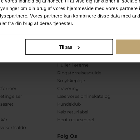
se vores indhold og annoncer, til at vise dig funktioner til sociale
oplysninger om din brug af vores hjemmeside med vores partnere i
ysepartnere. Vores partnere kan kombinere disse data med andr
et fra din brug af deres tjenester.
Tilpas
tion
Praktiske Sider
Huller i ørerne
Ringstørrelsesguide
Smykkepleje
sformer
Gravering
etingelser
Læs vores onlinekatalog
lsesret
Kundeklub
Køb returlabel
lkår
Hent returseddel
vekortsaldo
Følg Os