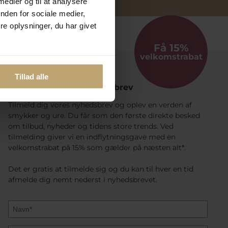
 medier og til at analysere
nden for sociale medier,
e oplysninger, du har givet
Få 15%
velkomstrabat
Tillad alle
Følg Med I Vores Nyhedsbrev
Tilmeld dig vores nyhedsbrev og oplev en verden af
smykker og ure. Du får som den første direkte besked
om tilbud, nyheder og tidens store trends. Ved
tilmelding giver vi en indflytningsgave med en
velkomstrabat på 15% som gælder på næsten alt*.
Det er gratis at tilmelde sig og du kan til hver en tid
afmelde dig nemt nederst i nyhedsbrevet.