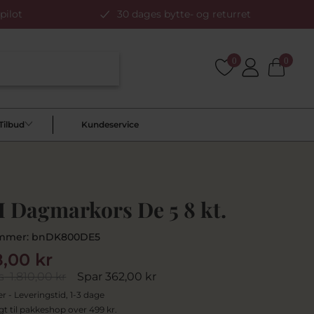
pilot
30 dages bytte- og returret
0
0
Tilbud
Kundeservice
 Dagmarkors De 5 8 kt.
mmer:
bnDK800DE5
8,00 kr
s
1.810,00 kr
Spar 362,00 kr
er - Leveringstid, 1-3 dage
agt til pakkeshop over 499 kr.