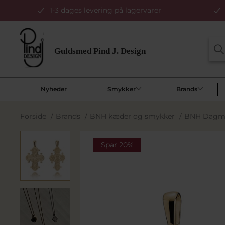
1-3 dages levering på lagervarer
Nyheder
Smykker
Brands
Forside
/
Brands
/
BNH kæder og smykker
/
BNH Dagmar
Spar 20%