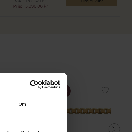
Spar 1.474,00 kr
Tilføj til kurv
Pris:
5.896,00 kr
SALE
SALE
SALE
Om