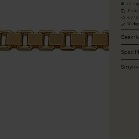
På lag
Fri fr
4,8 / 5
30 dag
Beskri
Specifi
Smykk