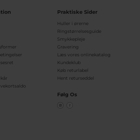
tion
Praktiske Sider
Huller i ørerne
Ringstørrelsesguide
Smykkepleje
sformer
Gravering
etingelser
Læs vores onlinekatalog
lsesret
Kundeklub
Køb returlabel
lkår
Hent returseddel
vekortsaldo
Følg Os