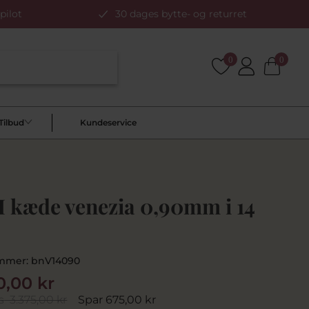
pilot
30 dages bytte- og returret
0
0
Tilbud
Kundeservice
 kæde venezia 0,90mm i 14
mmer:
bnV14090
0,00 kr
s
3.375,00 kr
Spar 675,00 kr