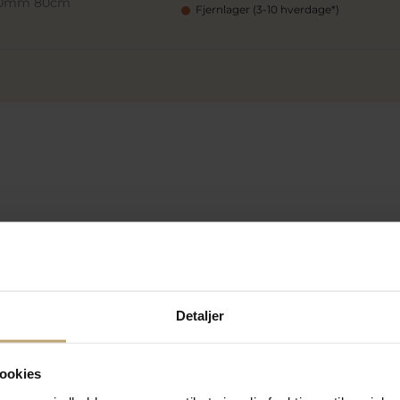
,90mm 80cm
Fjernlager (3-10 hverdage*)
SALE
SALE
Detaljer
ookies