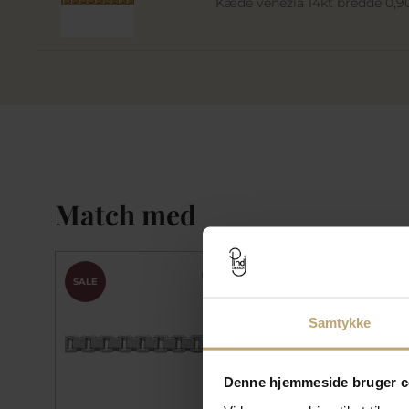
Kæde venezia 14kt bredde 0
Match med
SALE
SALE
Samtykke
Denne hjemmeside bruger c