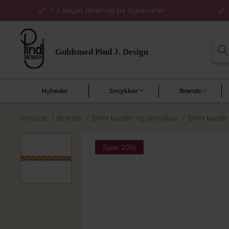
1-3 dages levering på lagervarer
Nyheder
Smykker
Brands
Forside
/
Brands
/
BNH kæder og smykker
/
BNH kæde v
Spar 20%