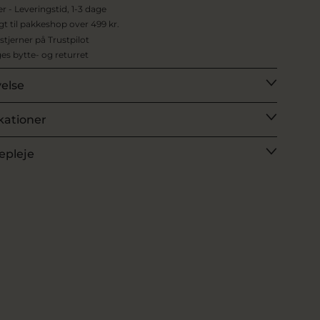
er - Leveringstid, 1-3 dage
agt til pakkeshop over 499 kr.
 stjerner på Trustpilot
es bytte- og returret
velse
kationer
epleje