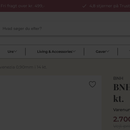
Fri fragt over kr. 499,-
4,8 stjerner på Trust
Ure
Living & Accessories
Gaver
enezia 0,90mm i 14 kt.
BNH
BNH
kt.
Varenu
2.70
Vejl. pri