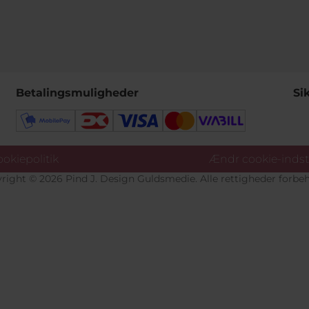
Betalingsmuligheder
Si
okiepolitik
Ændr cookie-indsti
right © 2026 Pind J. Design Guldsmedie. Alle rettigheder forbeh