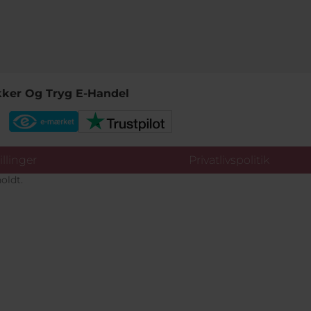
kker Og Tryg E-Handel
llinger
Privatlivspolitik
oldt.