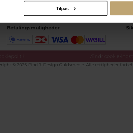
Tilpas
Betalingsmuligheder
Si
okiepolitik
Ændr cookie-indsti
right © 2026 Pind J. Design Guldsmedie. Alle rettigheder forbeh