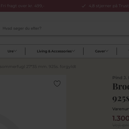
Fri fragt over kr. 499,-
4,8 stjerner på Trust
Ure
Living & Accessories
Gaver
sommerfugl 27*35 mm. 925s. forgyldt
Pind J.
Bro
925s
Varenu
1.30
Vejl. pri