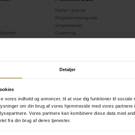
Huller i ørerne
Ringstørrelsesguide
Smykkepleje
sformer
Gravering
etingelser
Læs vores onlinekatalog
lsesret
Kundeklub
Køb returlabel
lkår
Hent returseddel
Detaljer
vekortsaldo
Følg Os
ookies
se vores indhold og annoncer, til at vise dig funktioner til sociale
oplysninger om din brug af vores hjemmeside med vores partnere i
ysepartnere. Vores partnere kan kombinere disse data med andr
et fra din brug af deres tjenester.