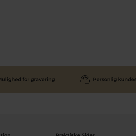
ulighed for gravering
Personlig kundes
tion
Praktiske Sider