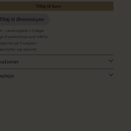
Tilføj til kurv
Tilføj til Ønskeskyen
er - Leveringstid, 1-3 dage
agt til pakkeshop over 499 kr.
 stjerner på Trustpilot
es bytte- og returret
kationer
epleje