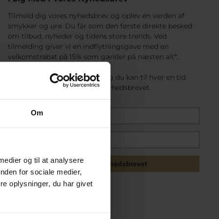
Tilmeld dig vores nyhedsbrev og oplev en verden af
smykker og ure. Du får som den første direkte besked
om tilbud, nyheder og tidens store trends. Ved
tilmelding giver vi en indflytningsgave med en
velkomstrabat på 15% som gælder på næsten alt*.
Det er gratis at tilmelde sig og du kan til hver en tid
afmelde dig nemt nederst i nyhedsbrevet.
Om
 medier og til at analysere
Tilmeld mig nyhedsbrevet
nden for sociale medier,
e oplysninger, du har givet