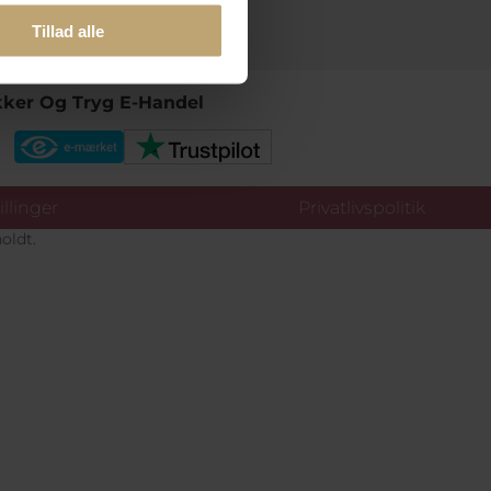
Tillad alle
kker Og Tryg E-Handel
llinger
Privatlivspolitik
oldt.