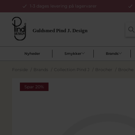
1-3 dages levering på lagervarer
Nyheder
Smykker
Brands
Forside
/
Brands
/
Collection Pind J
/
Brocher
/
Broche 
Spar 20%