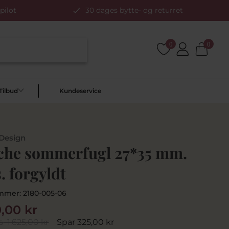
pilot
30 dages bytte- og returret
0
0
Tilbud
Kundeservice
 Design
che sommerfugl 27*35 mm.
. forgyldt
mmer:
2180-005-06
0,00 kr
s
1.625,00 kr
Spar 325,00 kr