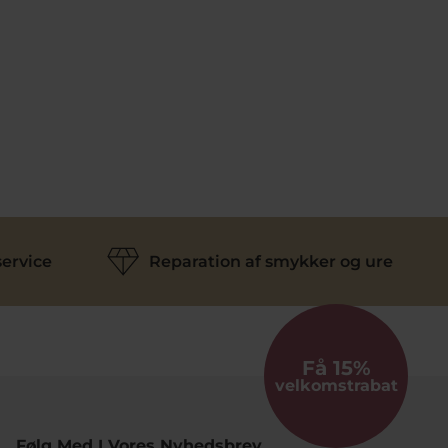
ervice
Reparation af smykker og ure
Få 15%
velkomstrabat
Følg Med I Vores Nyhedsbrev