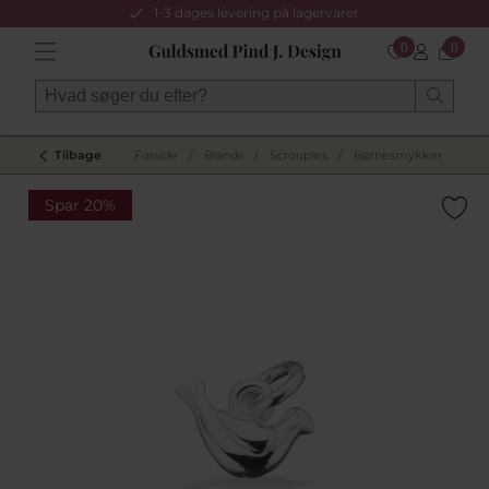
1-3 dages levering på lagervarer
0
0
Tilbage
Forside
/
Brands
/
Scrouples
/
Børnesmykker
/
Spar 20%