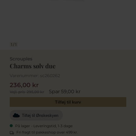
1
/
1
Scrouples
Charms sølv due
Varenummer:
sc260262
236,00 kr
Spar 59,00 kr
Vejl. pris
295,00 kr
Tilføj til kurv
Tilføj til Ønskeskyen
På lager - Leveringstid, 1-3 dage
Fri fragt til pakkeshop over 499 kr.