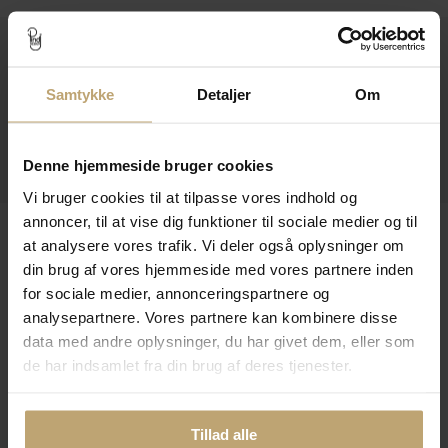
Kontakt
Åbningstider I Butikken
Samtykke
Detaljer
Om
Information
Denne hjemmeside bruger cookies
Praktiske Sider
Vi bruger cookies til at tilpasse vores indhold og
annoncer, til at vise dig funktioner til sociale medier og til
Leveringsmuligheder
at analysere vores trafik. Vi deler også oplysninger om
din brug af vores hjemmeside med vores partnere inden
for sociale medier, annonceringspartnere og
Betalingsmuligheder
analysepartnere. Vores partnere kan kombinere disse
data med andre oplysninger, du har givet dem, eller som
de har indsamlet fra din brug af deres tjenester.
Sikker Og Tryg E-Handel
Tillad alle