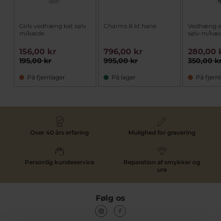
Girls vedhæng kat sølv
Charms 8 kt hane
Vedhæng e
m/kæde
sølv m/kæ
156,00 kr
796,00 kr
280,00 
195,00 kr
995,00 kr
350,00 k
På fjernlager
På lager
På fjern
Over 40 års erfaring
Mulighed for gravering
Personlig kundeservice
Reparation af smykker og
ure
Følg os