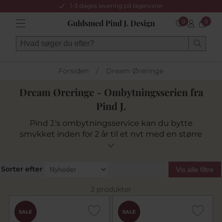
1-3 dages levering på lagervarer
0
0
Forsiden
/
Dream Øreringe
Dream Øreringe - Ombytningsserien fra
Pind J.
Pind J.'s ombytningsservice kan du bytte
smykket inden for 2 år til et nyt med en større
brillant og kun betale differencen mellem det
gamle og det nye smykke. (min. kr. 700,-)
Ørestikkere udført i bedste kvalitet i 14 kt. og 14
Sorter efter
Vis alle filtre
kt. hvidguld på eget værsted, fattet med
brillanter i rigtig god kvalitet, wesselton/vs.
2 produkter
SALE
SALE