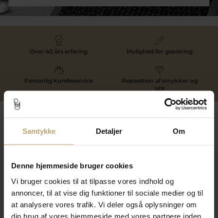
Over 40 års erfaring
Mulighed for gravering
Personlig kundeservice
Reparation af smykker og
ure
Følg os
Samtykke
Detaljer
Om
Kontakt
Denne hjemmeside bruger cookies
Vi bruger cookies til at tilpasse vores indhold og
Åbningstider I Butikken
annoncer, til at vise dig funktioner til sociale medier og til
Information
at analysere vores trafik. Vi deler også oplysninger om
din brug af vores hjemmeside med vores partnere inden