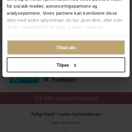
Praktiske Sider
for sociale medier, annonceringspartnere og
analysepartnere. Vores partnere kan kombinere disse
Leveringsmuligheder
data med andre oplysninger, du har givet dem, eller som
de har indsamlet fra din brug af deres tjenester.
Betalingsmuligheder
Tillad alle
Tilpas
Sikker Og Tryg E-Handel
Få 15%
velkomstrabat
Følg med i vores nyhedsbrev
Læs mere her