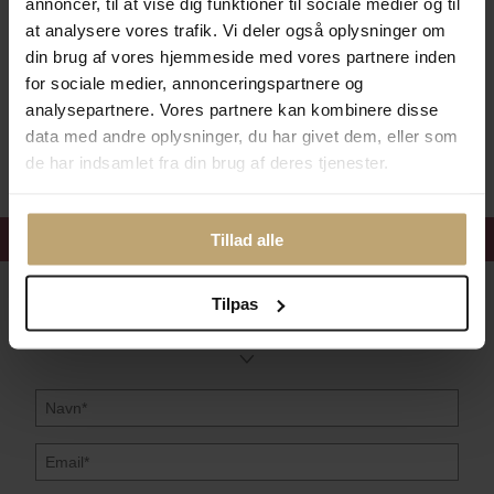
annoncer, til at vise dig funktioner til sociale medier og til
at analysere vores trafik. Vi deler også oplysninger om
Betalingsmuligheder
din brug af vores hjemmeside med vores partnere inden
for sociale medier, annonceringspartnere og
analysepartnere. Vores partnere kan kombinere disse
Sikker Og Tryg E-Handel
data med andre oplysninger, du har givet dem, eller som
de har indsamlet fra din brug af deres tjenester.
Få 15%
velkomstrabat
Tillad alle
Følg med i vores nyhedsbrev
Tilpas
Læs mere her