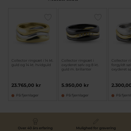
Collector ringsæt i 14 kt.
Collector ringsæt i
Collector r
guld og 14 kt. hvidguld
oxyderet sølv og 8 kt.
forgyldt sø
guld m. brillanter
oxyderet s
23.765,00 kr
5.950,00 kr
2.300,0
På fjernlager
På fjernlager
På fjern
Over 40 års erfaring
Mulighed for gravering