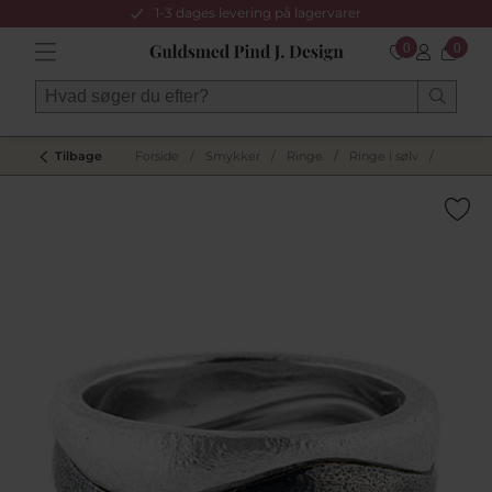
1-3 dages levering på lagervarer
0
0
Tilbage
Forside
/
Smykker
/
Ringe
/
Ringe i sølv
/