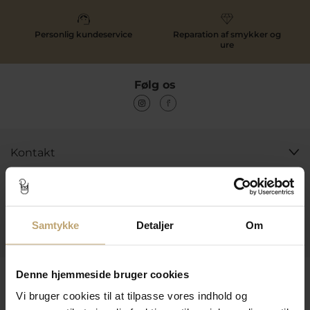
Personlig kundeservice
Reparation af smykker og
ure
Følg os
Kontakt
Åbningstider I Butikken
Information
Samtykke
Detaljer
Om
Praktiske Sider
Leveringsmuligheder
Denne hjemmeside bruger cookies
Vi bruger cookies til at tilpasse vores indhold og