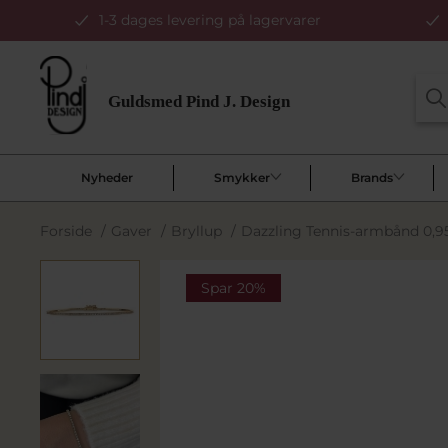
1-3 dages levering på lagervarer
Nyheder
Smykker
Brands
Forside
/
Gaver
/
Bryllup
/
Dazzling Tennis-armbånd 0,95
Spar 20%