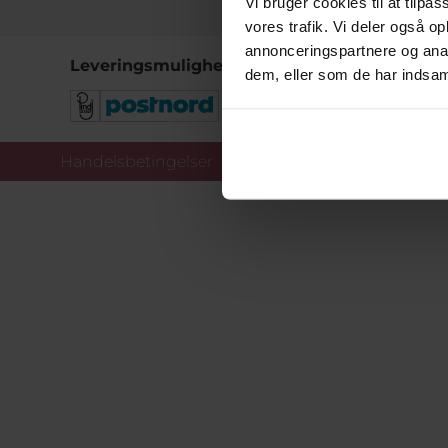
Vi bruger cookies til at tilpas
vores trafik. Vi deler også 
annonceringspartnere og anal
Leveringsmuligheder
dem, eller som de har indsaml
Handelsbetingelser
Co
Copy