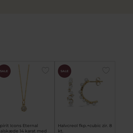
SALE
SALE
pirit Icons Eternal
Halvcreol fkp.+cubic zir. 8
alskæde 14 karat med
kt.