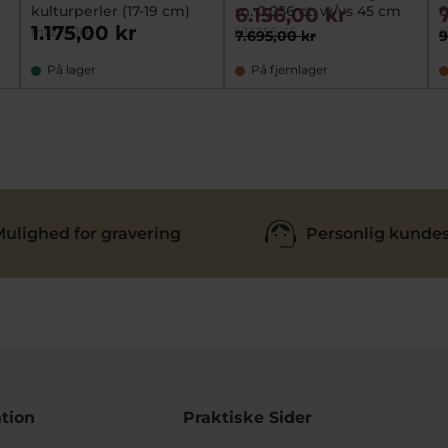
kulturperler (17-19 cm)
m. 0,056 ct. w/vs 45 cm
0
6.156,00 kr
1.175,00 kr
mz2153166
si14256-45
s
7.695,00 kr
9
På lager
På fjernlager
ulighed for gravering
Personlig kundes
tion
Praktiske Sider