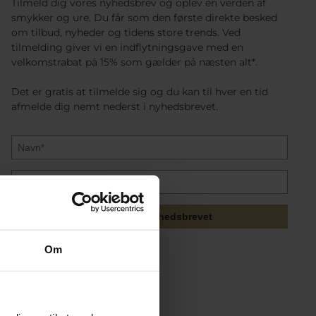
Tilmeld dig vores nyhedsbrev og oplev en verden af
smykker og ure. Du får som den første direkte besked
om tilbud, nyheder og tidens store trends. Ved
tilmelding giver vi en indflytningsgave med en
velkomstrabat på 15% som gælder på næsten alt*.
Det er gratis at tilmelde sig og du kan til hver en tid
afmelde dig nemt nederst i nyhedsbrevet.
Tilmeld mig nyhedsbrevet
Om