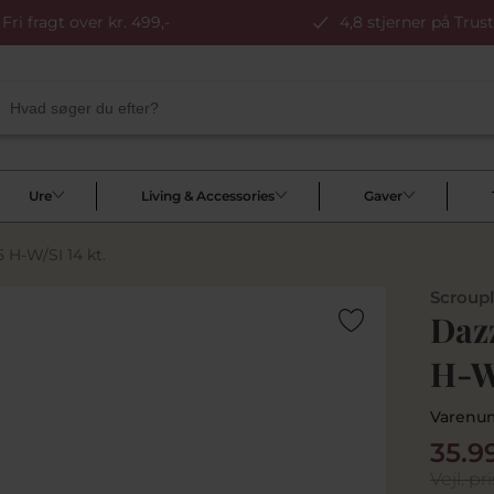
Fri fragt over kr. 499,-
4,8 stjerner på Trust
Ure
Living & Accessories
Gaver
 H-W/SI 14 kt.
Scroup
Daz
H-W/
Varenu
35.9
Vejl. pri