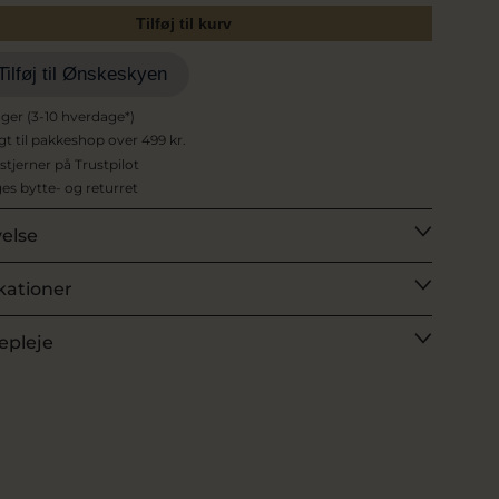
Tilføj til kurv
Tilføj til Ønskeskyen
ager (3-10 hverdage*)
agt til pakkeshop over 499 kr.
 stjerner på Trustpilot
es bytte- og returret
velse
kationer
epleje