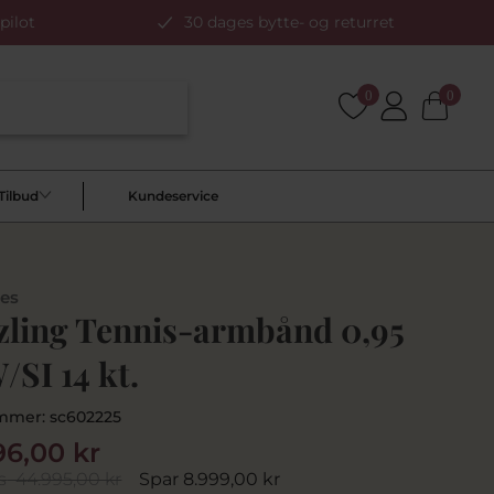
pilot
30 dages bytte- og returret
0
0
Tilbud
Kundeservice
les
zling Tennis-armbånd 0,95
SI 14 kt.
mmer:
sc602225
96,00 kr
s
44.995,00 kr
Spar 8.999,00 kr