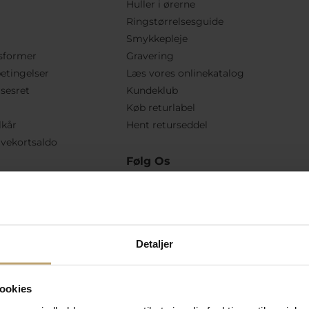
Huller i ørerne
Ringstørrelsesguide
Smykkepleje
sformer
Gravering
etingelser
Læs vores onlinekatalog
lsesret
Kundeklub
Køb returlabel
lkår
Hent returseddel
vekortsaldo
Følg Os
Detaljer
ookies