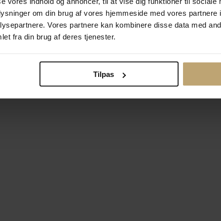
se vores indhold og annoncer, til at vise dig funktioner til sociale
oplysninger om din brug af vores hjemmeside med vores partnere i
ysepartnere. Vores partnere kan kombinere disse data med andr
Betalingsmuligheder
Si
et fra din brug af deres tjenester.
Tilpas
okiepolitik
Ændr cookie-indsti
right © 2026 Pind J. Design Guldsmedie. Alle rettigheder forbeh