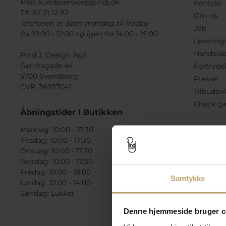
Mail:
kundeservice@pindj.dk
Kontakt
Tlf. 62 21 12 92
Om os
Telefonen er åben mandag til fredag
Job
fra 10:00 - 12:00 og igen fra 14:00 - 16:00
Levering
Handelsb
Pind J. Design ApS
Gerritsgade 44
Fortryde
5700 Svendborg
Presse
CVR. 36937041
Tilbudsvi
Check ga
Åbningstider I Butikken
Mandag: 10:00 - 17:30
Tirsdag: 10:00 - 17:30
Onsdag: 10:00 - 17:30
Torsdag: 10:00 - 17:30
Fredag: 10:00 - 18:00
Samtykke
Lørdag: 10:00 - 14:00
Søndag: Lukket
Denne hjemmeside bruger c