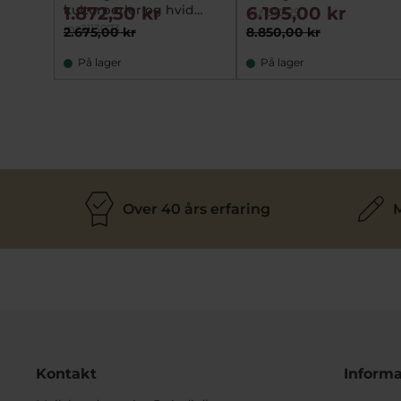
kulturperler og hvid
1.872,50 kr
6.195,00 kr
mz1510129
topas
mz2113073
2.675,00 kr
8.850,00 kr
På lager
På lager
Over 40 års erfaring
M
Kontakt
Informa