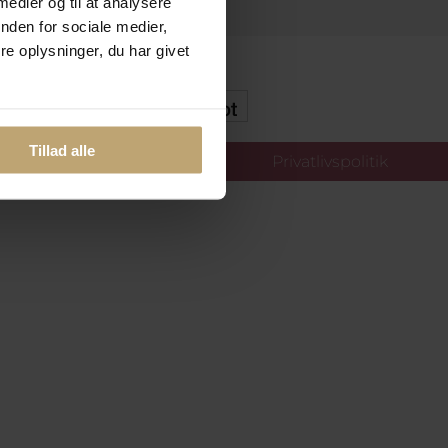
 medier og til at analysere
nden for sociale medier,
e oplysninger, du har givet
kker Og Tryg E-Handel
Tillad alle
llinger
Privatlivspolitik
oldt.