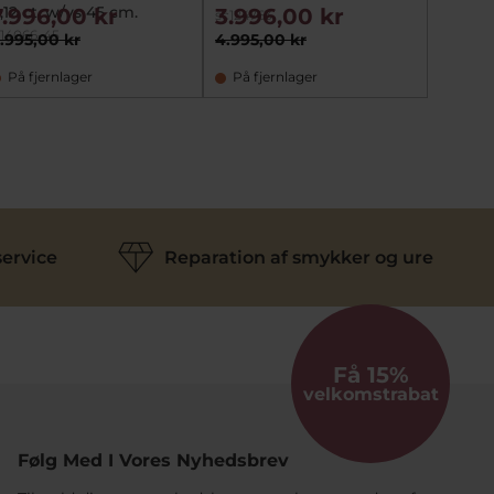
,12 ct. w/vs 45 cm.
7.996,00 kr
3.996,00 kr
sc124763
i14066-45
.995,00 kr
4.995,00 kr
På fjernlager
På fjernlager
ervice
Reparation af smykker og ure
Få 15%
velkomstrabat
Følg Med I Vores Nyhedsbrev