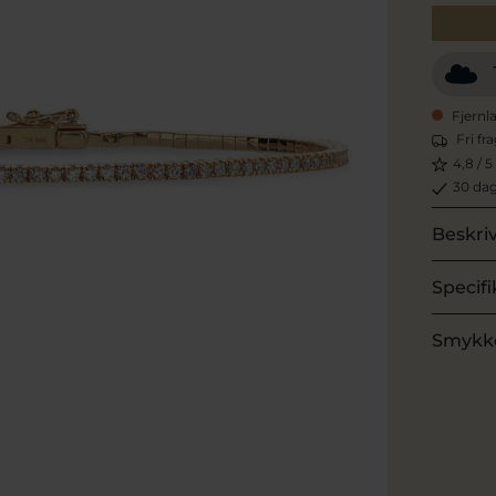
Fjernl
Fri fr
4,8 / 5
30 dag
Beskri
Specifi
Smykk