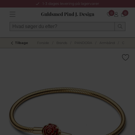
1-3 dages levering på lagervarer
0
0
Tilbage
Forside
/
Brands
/
PANDORA
/
Armbånd
/
Charma