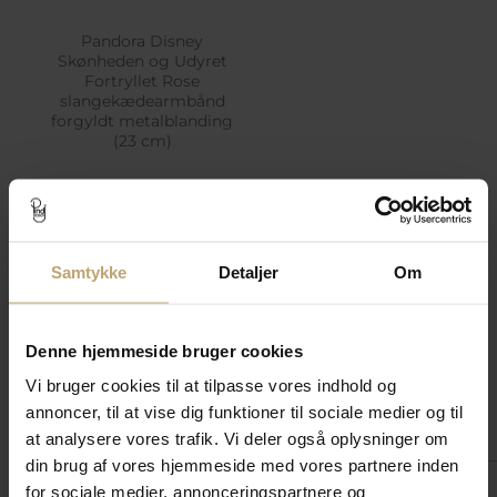
Pandora Disney
Skønheden og Udyret
Fortryllet Rose
slangekædearmbånd
forgyldt metalblanding
(23 cm)
Fjernlager (3-10
hverdage*)
1.499,00 kr
Samtykke
Detaljer
Om
Tilføj til kurv
Tilføj til
Ønskeskyen
Denne hjemmeside bruger cookies
Vi bruger cookies til at tilpasse vores indhold og
annoncer, til at vise dig funktioner til sociale medier og til
Match med
at analysere vores trafik. Vi deler også oplysninger om
din brug af vores hjemmeside med vores partnere inden
for sociale medier, annonceringspartnere og