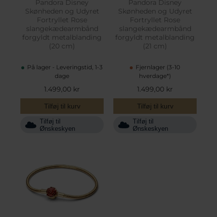
Pandora Disney
Pandora Disney
Skønheden og Udyret
Skønheden og Udyret
Fortryllet Rose
Fortryllet Rose
slangekædearmbånd
slangekædearmbånd
forgyldt metalblanding
forgyldt metalblanding
(20 cm)
(21 cm)
På lager - Leveringstid, 1-3
Fjernlager (3-10
dage
hverdage*)
1.499,00 kr
1.499,00 kr
Tilføj til kurv
Tilføj til kurv
Tilføj til
Tilføj til
Ønskeskyen
Ønskeskyen