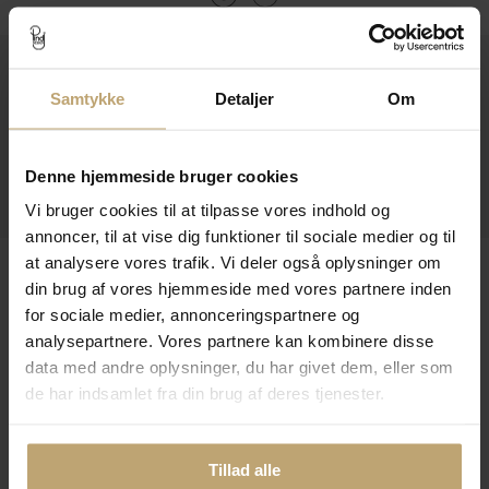
Kontakt
Samtykke
Detaljer
Om
Åbningstider I Butikken
Information
Denne hjemmeside bruger cookies
Praktiske Sider
Vi bruger cookies til at tilpasse vores indhold og
annoncer, til at vise dig funktioner til sociale medier og til
at analysere vores trafik. Vi deler også oplysninger om
Leveringsmuligheder
din brug af vores hjemmeside med vores partnere inden
for sociale medier, annonceringspartnere og
analysepartnere. Vores partnere kan kombinere disse
Betalingsmuligheder
data med andre oplysninger, du har givet dem, eller som
de har indsamlet fra din brug af deres tjenester.
Sikker Og Tryg E-Handel
Tillad alle