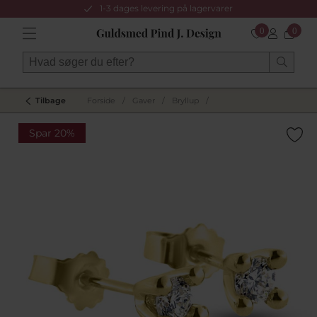
1-3 dages levering på lagervarer
0
0
Tilbage
Forside
/
Gaver
/
Bryllup
/
Spar 20%