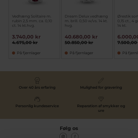
Vedhæng Solitaire m.
Dream Delux vedhæng
Ørestik sort
rubin 2,5 mm. ca. 0,10
m. brill. 0,50 w/vs. 14 kt.
0,15 ct., 4 
ct. 14 kt.hvg.
hvg.
14 kt.
3.740,00 kr
40.680,00 kr
6.000,0
4.675,00 kr
50.850,00 kr
7.500,00
På fjernlager
På fjernlager
På fjern
Over 40 års erfaring
Mulighed for gravering
Personlig kundeservice
Reparation af smykker og
ure
Følg os