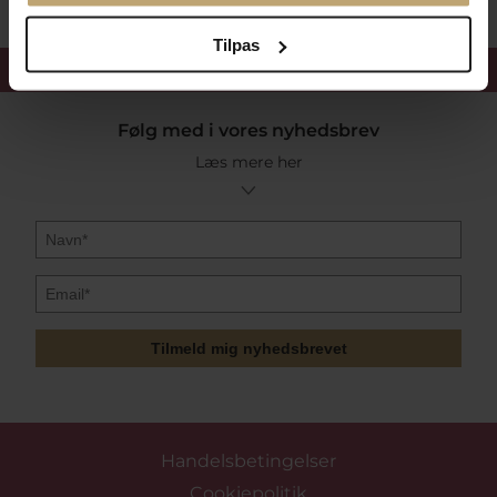
Tilpas
Få 15%
velkomstrabat
Følg med i vores nyhedsbrev
Læs mere her
Tilmeld mig nyhedsbrevet
Handelsbetingelser
Cookiepolitik