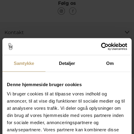
Følg os
Kontakt
Åbningstider I Butikken
Information
Samtykke
Detaljer
Om
Praktiske Sider
Denne hjemmeside bruger cookies
Leveringsmuligheder
Vi bruger cookies til at tilpasse vores indhold og
annoncer, til at vise dig funktioner til sociale medier og til
at analysere vores trafik. Vi deler også oplysninger om
Betalingsmuligheder
din brug af vores hjemmeside med vores partnere inden
for sociale medier, annonceringspartnere og
analysepartnere. Vores partnere kan kombinere disse