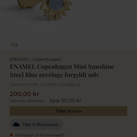
1
/
2
ENAMEL Copenhagen
ENAMEL Copenhagen Mini Sunshine
Steel Blue øreringe forgyldt sølv
Varenummer:
ecE419G-SteelBlue
200,00 kr
Spar 50,00 kr
Vejl. pris
250,00 kr
Tilføj til kurv
Tilføj til Ønskeskyen
Fjernlager (3-10 hverdage*)