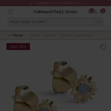
1-3 dages levering på lagervarer
0
0
Tilbage
Forside
/
Brands
/
ENAMEL Copenhagen
/
Spar 20%