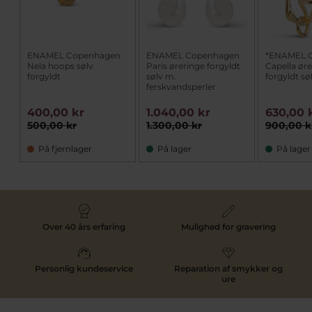
ENAMEL Copenhagen
ENAMEL Copenhagen
*ENAMEL 
Nela hoops sølv
Paris øreringe forgyldt
Capella ør
forgyldt
sølv m.
forgyldt sø
ferskvandsperler
400,00 kr
1.040,00 kr
630,00 
500,00 kr
1.300,00 kr
900,00 k
På fjernlager
På lager
På lager
Over 40 års erfaring
Mulighed for gravering
Personlig kundeservice
Reparation af smykker og
ure