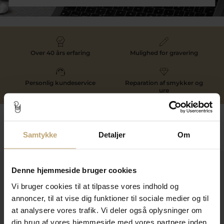
Over 40 års erfaring
Mulighed for gravering
Personlig kundeservice
Reparation af smykker og
ure
Følg os
Samtykke
Detaljer
Om
Kontakt
Denne hjemmeside bruger cookies
Vi bruger cookies til at tilpasse vores indhold og
Åbningstider I Butikken
annoncer, til at vise dig funktioner til sociale medier og til
Information
at analysere vores trafik. Vi deler også oplysninger om
din brug af vores hjemmeside med vores partnere inden