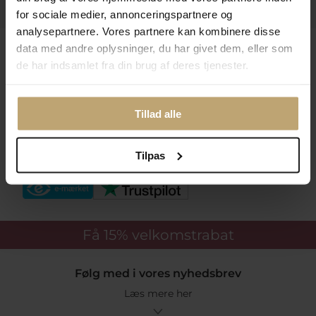
Praktiske Sider
for sociale medier, annonceringspartnere og
analysepartnere. Vores partnere kan kombinere disse
Leveringsmuligheder
data med andre oplysninger, du har givet dem, eller som
de har indsamlet fra din brug af deres tjenester.
Betalingsmuligheder
Tillad alle
Tilpas
Sikker Og Tryg E-Handel
Få 15%
velkomstrabat
Følg med i vores nyhedsbrev
Læs mere her