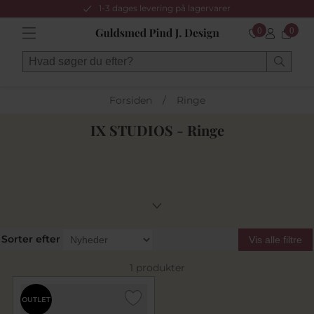
1-3 dages levering på lagervarer
0
0
Forsiden
/
Ringe
IX STUDIOS - Ringe
Sorter efter
Vis alle filtre
1 produkter
OUTLET