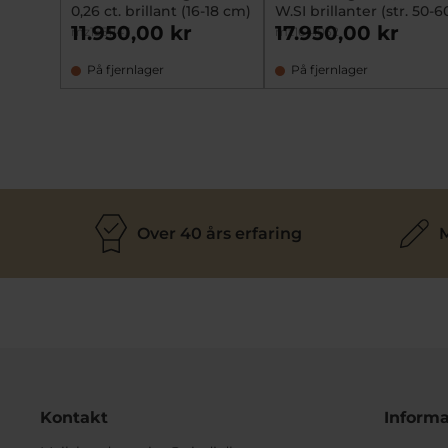
0,26 ct. brillant (16-18 cm)
W.SI brillanter (str. 50-6
11.950,00 kr
17.950,00 kr
mz1551147
mz1641032
På fjernlager
På fjernlager
Over 40 års erfaring
M
Kontakt
Informa