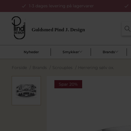
1-3 dages levering på lagervarer
Nyheder
Smykker
Brands
Forside
/
Brands
/
Scrouples
/
Herrering sølv ox.
Spar 20%