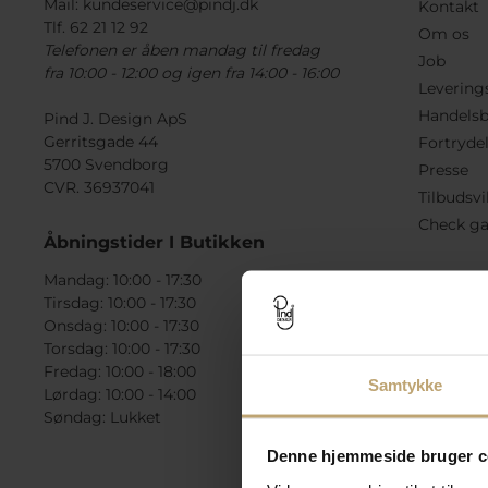
Mail:
kundeservice@pindj.dk
Kontakt
Tlf. 62 21 12 92
Om os
Telefonen er åben mandag til fredag
Job
fra 10:00 - 12:00 og igen fra 14:00 - 16:00
Levering
Handelsb
Pind J. Design ApS
Gerritsgade 44
Fortryde
5700 Svendborg
Presse
CVR. 36937041
Tilbudsvi
Check ga
Åbningstider I Butikken
Mandag: 10:00 - 17:30
Tirsdag: 10:00 - 17:30
Onsdag: 10:00 - 17:30
Torsdag: 10:00 - 17:30
Fredag: 10:00 - 18:00
Samtykke
Lørdag: 10:00 - 14:00
Søndag: Lukket
Denne hjemmeside bruger c