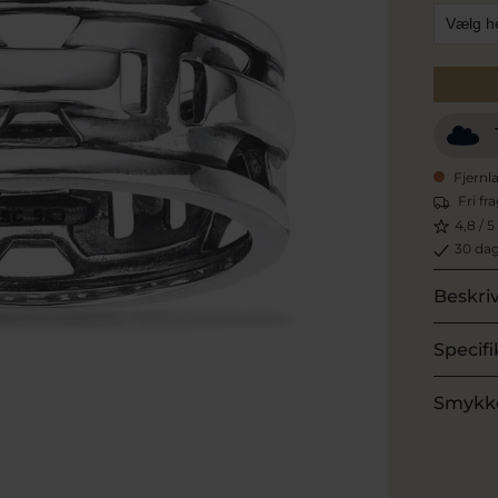
Fjernl
Fri fr
4,8 / 5
30 dag
Beskri
Specifi
Smykk