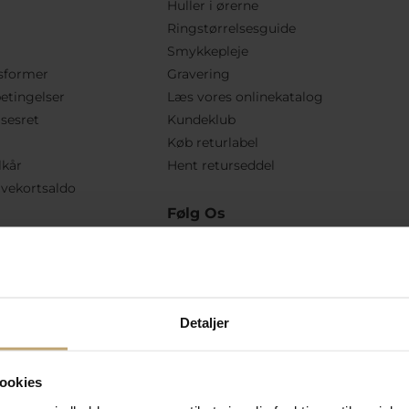
Huller i ørerne
Ringstørrelsesguide
Smykkepleje
sformer
Gravering
etingelser
Læs vores onlinekatalog
lsesret
Kundeklub
Køb returlabel
lkår
Hent returseddel
vekortsaldo
Følg Os
Detaljer
ookies