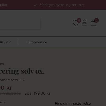
pilot
30 dages bytte- og returret
0
0
Tilbud
Kundeservice
les
ering sølv ox.
mmer:
sc791512
00 kr
s
895,00 kr
Spar 179,00 kr
e :
*
Find din ringstørrelse