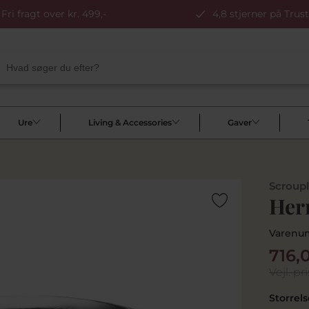
Fri fragt over kr. 499,-
4,8 stjerner på Trust
Ure
Living & Accessories
Gaver
Scroup
Herr
Varenu
716,
Vejl. pri
Storrels