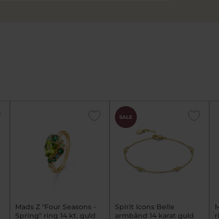
SALE
Mads Z "Four Seasons -
Spirit Icons Belle
M
Spring" ring 14 kt. guld
armbånd 14 karat guld
r