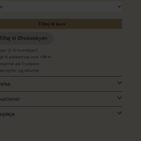
Tilføj til kurv
Tilføj til Ønskeskyen
ager (3-10 hverdage*)
agt til pakkeshop over 499 kr.
 stjerner på Trustpilot
es bytte- og returret
velse
kationer
epleje