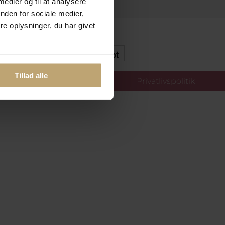
 medier og til at analysere
nden for sociale medier,
e oplysninger, du har givet
kker Og Tryg E-Handel
Tillad alle
llinger
Privatlivspolitik
oldt.