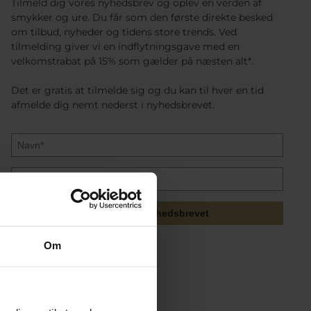
Tilmeld dig vores nyhedsbrev og oplev en verden af
smykker og ure. Du får som den første direkte besked
om tilbud, nyheder og tidens store trends. Ved
tilmelding giver vi en indflytningsgave med en
velkomstrabat på 15% som gælder på næsten alt*.
Det er gratis at tilmelde sig og du kan til hver en tid
afmelde dig nemt nederst i nyhedsbrevet.
Tilmeld mig nyhedsbrevet
Om