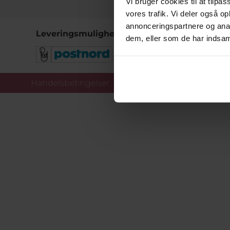
Vi bruger cookies til at tilpas
vores trafik. Vi deler også 
annonceringspartnere og anal
Leveringsmuligheder
dem, eller som de har indsaml
Handelsbetingelser
Co
Copy