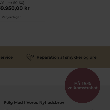
.SI (str 50-60)
39.950,00 kr
z1541650
På fjernlager
ervice
Reparation af smykker og ure
Få 15%
velkomstrabat
Følg Med I Vores Nyhedsbrev