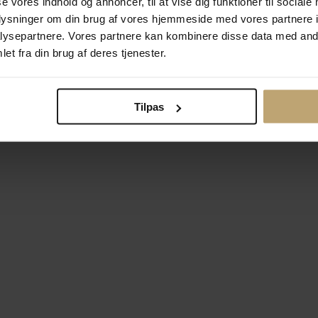
se vores indhold og annoncer, til at vise dig funktioner til sociale
oplysninger om din brug af vores hjemmeside med vores partnere i
ysepartnere. Vores partnere kan kombinere disse data med andr
Betalingsmuligheder
Si
et fra din brug af deres tjenester.
Tilpas
okiepolitik
Ændr cookie-indsti
right © 2026 Pind J. Design Guldsmedie. Alle rettigheder forbeh