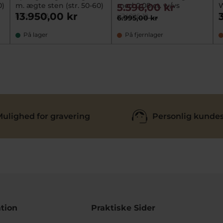
0)
m. ægte sten (str. 50-60)
med 0,08 ct. w/vs
W
5.596,00 kr
13.950,00 kr
mz1546033
si24026-19
m
6.995,00 kr
På lager
På fjernlager
ulighed for gravering
Personlig kundes
tion
Praktiske Sider