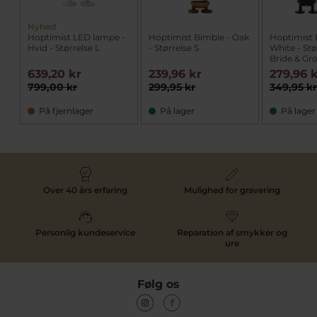
Nyhed
Hoptimist LED lampe -
Hoptimist Bimble - Oak
Hoptimist 
Hvid - Størrelse L
- Størrelse S
White - Stø
Bride & G
639,20 kr
239,96 kr
279,96 
799,00 kr
299,95 kr
349,95 k
På fjernlager
På lager
På lager
Over 40 års erfaring
Mulighed for gravering
Personlig kundeservice
Reparation af smykker og
ure
Følg os