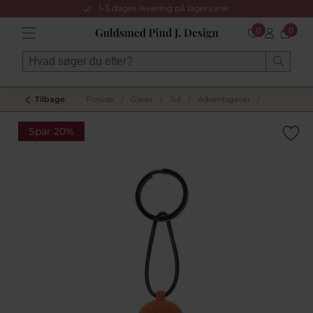
1-3 dages levering på lagervarer
0
0
Tilbage
Forside
/
Gaver
/
Jul
/
Adventsgaver
/
Spar 20%