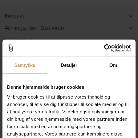
Kontakt
Åbningstider I Butikken
Information
Praktiske Sider
Samtykke
Detaljer
Om
Leveringsmuligheder
Denne hjemmeside bruger cookies
Betalingsmuligheder
Vi bruger cookies til at tilpasse vores indhold og
annoncer, til at vise dig funktioner til sociale medier og til
at analysere vores trafik. Vi deler også oplysninger om
din brug af vores hjemmeside med vores partnere inden
Sikker Og Tryg E-Handel
for sociale medier, annonceringspartnere og
analysepartnere. Vores partnere kan kombinere disse