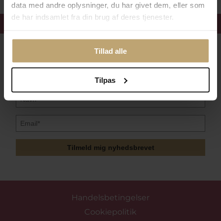
data med andre oplysninger, du har givet dem, eller som
de har indsamlet fra din brug af deres tjenester.
Få 15%
velkomstrabat
Følg med i vores nyhedsbrev
Tillad alle
Læs mere her
Tilpas
Tilmeld mig nyhedsbrevet
Handelsbetingelser
Cookiepolitik