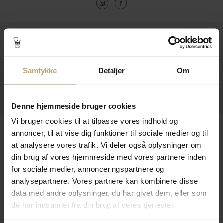
Kontakt
Åbningstider I Butikken
Samtykke
Detaljer
Om
Information
Praktiske Sider
Denne hjemmeside bruger cookies
Vi bruger cookies til at tilpasse vores indhold og
Leveringsmuligheder
annoncer, til at vise dig funktioner til sociale medier og til
at analysere vores trafik. Vi deler også oplysninger om
din brug af vores hjemmeside med vores partnere inden
for sociale medier, annonceringspartnere og
Betalingsmuligheder
analysepartnere. Vores partnere kan kombinere disse
data med andre oplysninger, du har givet dem, eller som
de har indsamlet fra din brug af deres tjenester.
Sikker Og Tryg E-Handel