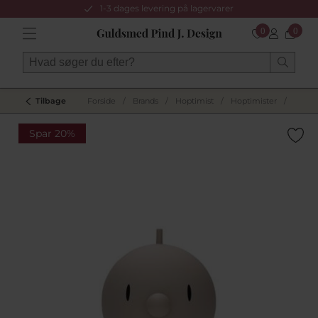
1-3 dages levering på lagervarer
0
0
Tilbage
Forside
/
Brands
/
Hoptimist
/
Hoptimister
/
Spar 20%