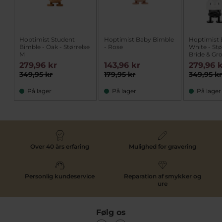
Hoptimist Student
Hoptimist Baby Bimble
Hoptimist 
Bimble - Oak - Størrelse
- Rose
White - Stø
M
Bride & G
279,96 kr
143,96 kr
279,96 
349,95 kr
179,95 kr
349,95 k
På lager
På lager
På lager
Over 40 års erfaring
Mulighed for gravering
Personlig kundeservice
Reparation af smykker og
ure
Følg os