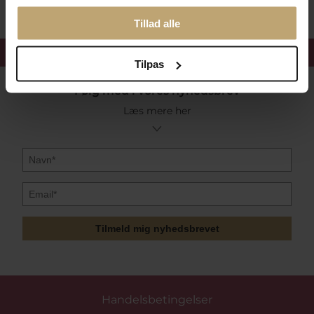
Tillad alle
Få 15%
velkomstrabat
Tilpas
Følg med i vores nyhedsbrev
Læs mere her
Tilmeld mig nyhedsbrevet
Handelsbetingelser