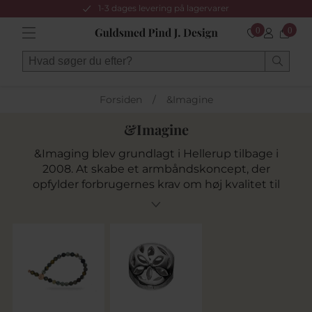
1-3 dages levering på lagervarer
0
0
Forsiden
/
&Imagine
&Imagine
&Imaging blev grundlagt i Hellerup tilbage i
2008. At skabe et armbåndskoncept, der
opfylder forbrugernes krav om høj kvalitet til
den rette pris - kombineret med nytænkning
og funktionalitet. I starten blev brandet solgt
gennem Kranz & Ziegler, men idag er det Bach
Jewellery og den oprindelige designer Nikolaj
Bach-Andersen, som står for det.