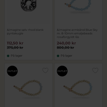
&Imagine sølv rhod blank
&Imagine armbånd Blue Sky
pyntekugle
m. 8-10mm emaljebeads
rosaforgyldt lås
112,50 kr
240,00 kr
375,00 kr
800,00 kr
På lager
På lager
OUTLET
OUTLET