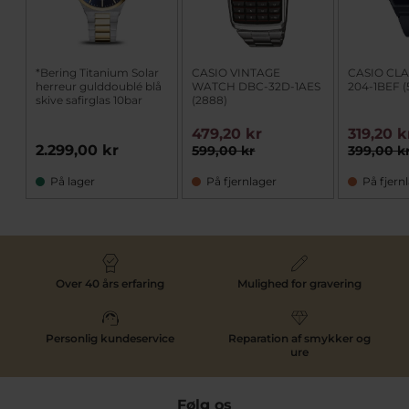
*Bering Titanium Solar
CASIO VINTAGE
CASIO CLA
herreur gulddoublé blå
WATCH DBC-32D-1AES
204-1BEF (
skive safirglas 10bar
(2888)
479,20 kr
319,20 k
2.299,00 kr
599,00 kr
399,00 k
På lager
På fjernlager
På fjern
Over 40 års erfaring
Mulighed for gravering
Personlig kundeservice
Reparation af smykker og
ure
Følg os