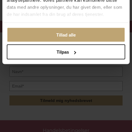
analysepartnere. Vores partnere kan kombinere disse
data med andre oplysninger, du har givet dem, eller som
de har indsamlet fra din brug af deres tjenester.
Få 15%
velkomstrabat
Tillad alle
Følg med i vores nyhedsbrev
Læs mere her
Tilpas
Tilmeld mig nyhedsbrevet
Handelsbetingelser