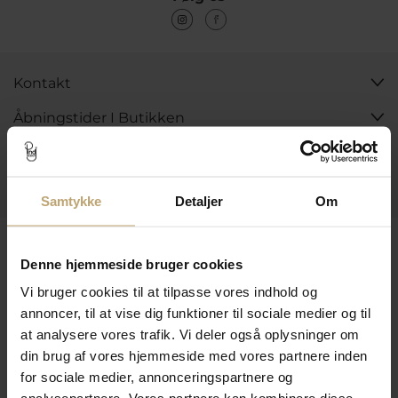
Kontakt
Åbningstider I Butikken
Information
Praktiske Sider
Samtykke
Detaljer
Om
Leveringsmuligheder
Denne hjemmeside bruger cookies
Vi bruger cookies til at tilpasse vores indhold og
annoncer, til at vise dig funktioner til sociale medier og til
Betalingsmuligheder
at analysere vores trafik. Vi deler også oplysninger om
din brug af vores hjemmeside med vores partnere inden
for sociale medier, annonceringspartnere og
Sikker Og Tryg E-Handel