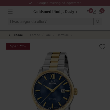
1-3 dages levering på lagervarer
0
0
Tilbage
Forside
/
Ure
/
Herreure
/
Spar 20%