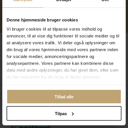
Over 40 års erfaring
Mulighed for gravering
Denne hjemmeside bruger cookies
Personlig kundeservice
Reparation af smykker og
ure
Vi bruger cookies til at tilpasse vores indhold og
annoncer, til at vise dig funktioner til sociale medier og til
Følg os
at analysere vores trafik. Vi deler også oplysninger om
din brug af vores hjemmeside med vores partnere inden
for sociale medier, annonceringspartnere og
analysepartnere. Vores partnere kan kombinere disse
Kontakt
data med andre oplysninger, du har givet dem, eller som
de har indsamlet fra din brug af deres tjenester.
Åbningstider I Butikken
Information
Tillad alle
Praktiske Sider
Tilpas
Leveringsmuligheder