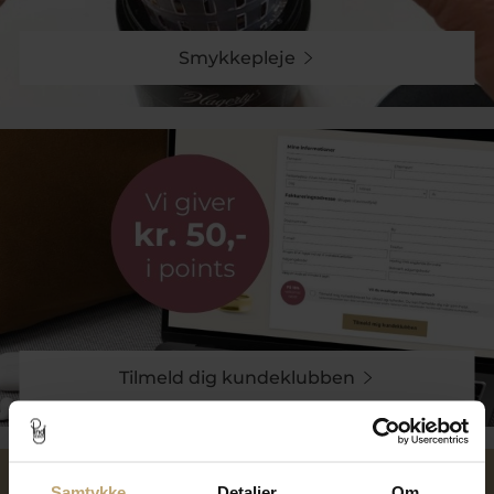
Smykkepleje
Tilmeld dig kundeklubben
Samtykke
Detaljer
Om