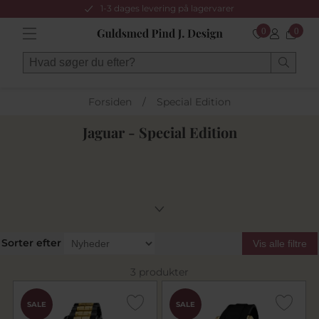
1-3 dages levering på lagervarer
0
0
Forsiden
/
Special Edition
Jaguar - Special Edition
Sorter efter
Vis alle filtre
3 produkter
SALE
SALE