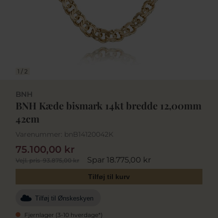
1
/
2
BNH
BNH Kæde bismark 14kt bredde 12,00mm
42cm
Varenummer:
bnB14120042K
75.100,00 kr
Spar 18.775,00 kr
Vejl. pris
93.875,00 kr
Tilføj til kurv
Tilføj til Ønskeskyen
Fjernlager (3-10 hverdage*)