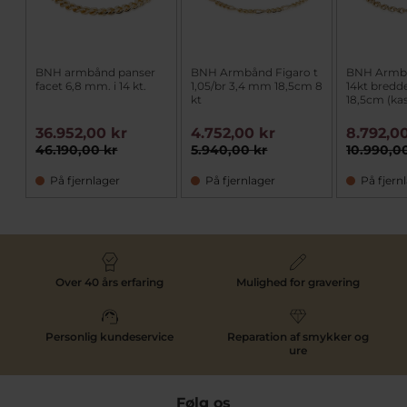
BNH armbånd panser
BNH Armbånd Figaro t
BNH Armb
facet 6,8 mm. i 14 kt.
1,05/br 3,4 mm 18,5cm 8
14kt bred
kt
18,5cm (kas
36.952,00 kr
4.752,00 kr
8.792,0
46.190,00 kr
5.940,00 kr
10.990,0
På fjernlager
På fjernlager
På fjern
Over 40 års erfaring
Mulighed for gravering
Personlig kundeservice
Reparation af smykker og
ure
Følg os