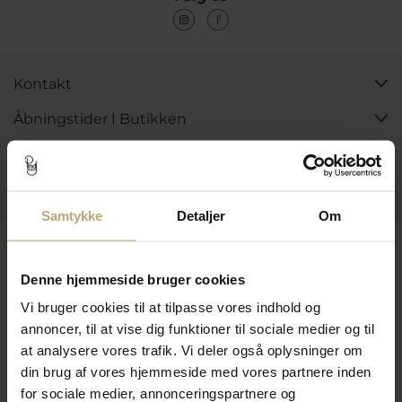
Kontakt
Åbningstider I Butikken
Information
Praktiske Sider
Samtykke
Detaljer
Om
Leveringsmuligheder
Denne hjemmeside bruger cookies
Vi bruger cookies til at tilpasse vores indhold og
Betalingsmuligheder
annoncer, til at vise dig funktioner til sociale medier og til
at analysere vores trafik. Vi deler også oplysninger om
din brug af vores hjemmeside med vores partnere inden
for sociale medier, annonceringspartnere og
Sikker Og Tryg E-Handel