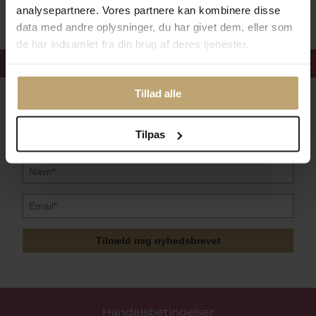
analysepartnere. Vores partnere kan kombinere disse
data med andre oplysninger, du har givet dem, eller som
de har indsamlet fra din brug af deres tjenester.
Få 15%
velkomstrabat
Tillad alle
Følg med i vores nyhedsbrev
Læs mere her
Tilpas
Tilmeld mig nyhedsbrevet
Handelsbetingelser