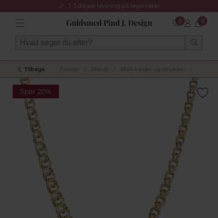
1-3 dages levering på lagervarer
0
0
Tilbage
Forside
/
Brands
/
BNH kæder og smykker
/
Spar 20%