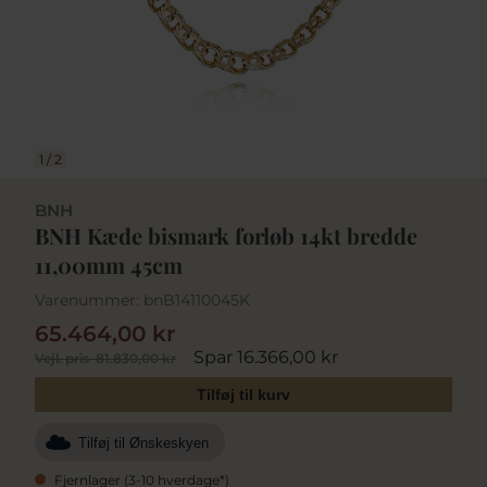
1
/
2
BNH
BNH Kæde bismark forløb 14kt bredde
11,00mm 45cm
Varenummer:
bnB14110045K
65.464,00 kr
Spar 16.366,00 kr
Vejl. pris
81.830,00 kr
Tilføj til kurv
Tilføj til Ønskeskyen
Fjernlager (3-10 hverdage*)