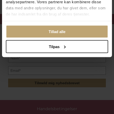
analysepartnere. Vores partnere kan kombinere disse
data med andre oplysninger, du har givet dem, eller som
de har indsamlet fra din brug af deres tjenester.
Få 15%
velkomstrabat
Tillad alle
Følg med i vores nyhedsbrev
Læs mere her
Tilpas
Tilmeld mig nyhedsbrevet
Handelsbetingelser