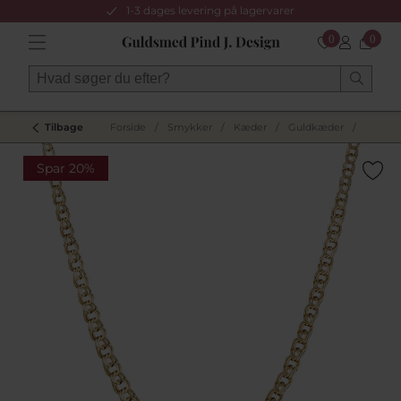
1-3 dages levering på lagervarer
0
0
Tilbage
Forside
/
Smykker
/
Kæder
/
Guldkæder
/
Spar 20%