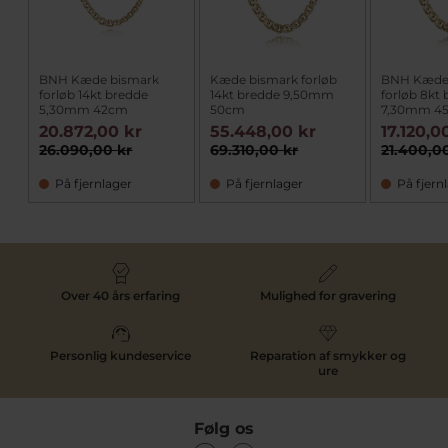
BNH Kæde bismark
Kæde bismark forløb
BNH Kæde
forløb 14kt bredde
14kt bredde 9,50mm
forløb 8kt
5,30mm 42cm
50cm
7,30mm 4
20.872,00 kr
55.448,00 kr
17.120,0
26.090,00 kr
69.310,00 kr
21.400,0
På fjernlager
På fjernlager
På fjern
Over 40 års erfaring
Mulighed for gravering
Personlig kundeservice
Reparation af smykker og
ure
Følg os