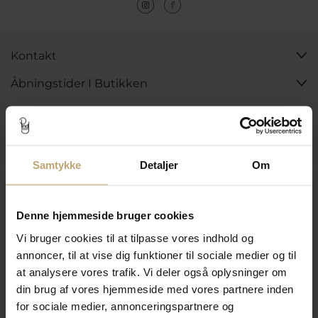
Kontakt
Åbningstider I Butikken
Information
Praktiske Sider
Samtykke
Detaljer
Om
Leveringsmuligheder
Denne hjemmeside bruger cookies
Vi bruger cookies til at tilpasse vores indhold og
Betalingsmuligheder
annoncer, til at vise dig funktioner til sociale medier og til
at analysere vores trafik. Vi deler også oplysninger om
din brug af vores hjemmeside med vores partnere inden
Sikker Og Tryg E-Handel
for sociale medier, annonceringspartnere og