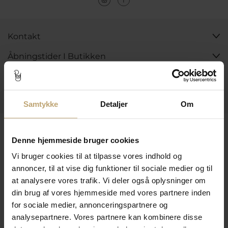
Kontakt
Åbningstider I Butikken
Information
Praktiske Sider
Samtykke
Detaljer
Om
Leveringsmuligheder
Denne hjemmeside bruger cookies
Vi bruger cookies til at tilpasse vores indhold og
annoncer, til at vise dig funktioner til sociale medier og til
Betalingsmuligheder
at analysere vores trafik. Vi deler også oplysninger om
din brug af vores hjemmeside med vores partnere inden
for sociale medier, annonceringspartnere og
Sikker Og Tryg E-Handel
analysepartnere. Vores partnere kan kombinere disse