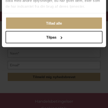
data med andre oplysninger, du har givet dem, eller som
de har indsamlet fra din brug af deres tjenester.
Få 15%
velkomstrabat
Tillad alle
Følg med i vores nyhedsbrev
Læs mere her
Tilpas
Tilmeld mig nyhedsbrevet
Handelsbetingelser