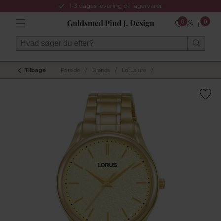
1-3 dages levering på lagervarer
0
0
Tilbage
Forside
/
Brands
/
Lorus ure
/