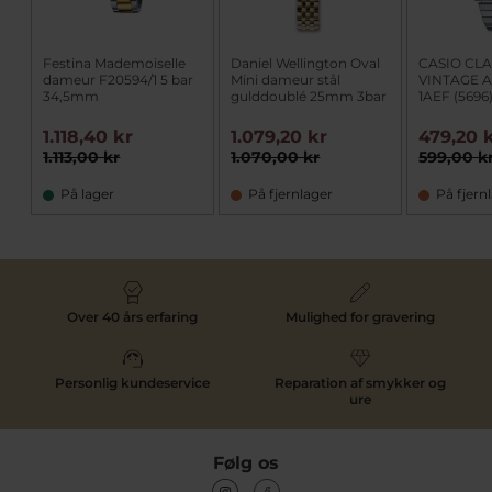
Festina Mademoiselle
Daniel Wellington Oval
CASIO CLA
dameur F20594/1 5 bar
Mini dameur stål
VINTAGE 
34,5mm
gulddoublé 25mm 3bar
1AEF (5696
1.118,40 kr
1.079,20 kr
479,20 
1.113,00 kr
1.070,00 kr
599,00 k
På lager
På fjernlager
På fjern
Over 40 års erfaring
Mulighed for gravering
Personlig kundeservice
Reparation af smykker og
ure
Følg os