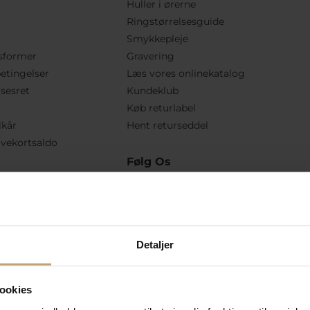
Huller i ørerne
Ringstørrelsesguide
Smykkepleje
sformer
Gravering
etingelser
Læs vores onlinekatalog
lsesret
Kundeklub
Køb returlabel
lkår
Hent returseddel
vekortsaldo
Følg Os
Detaljer
ookies