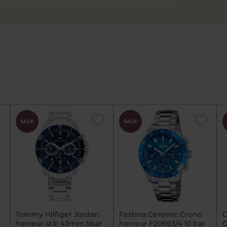
SALE
SALE
Tommy Hilfiger Jordan
Festina Ceramic Crono
C
herreur stål 43mm 5bar
herreur F20693/4 10 bar
C