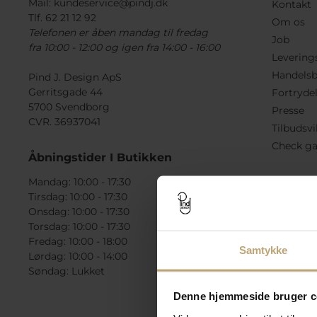
Mail:
kundeservice@pindj.dk
Kontakt
Tlf. 62 21 12 92
Om os
Telefonen er åben mandag til fredag
Job
fra 10:00 - 12:00 og igen fra 14:00 - 16:00
Levering
Handelsb
Pind J. Design ApS
Gerritsgade 44
Fortryde
5700 Svendborg
Presse
CVR. 36937041
Tilbudsvi
Check ga
Åbningstider I Butikken
Mandag: 10:00 - 17:30
Tirsdag: 10:00 - 17:30
Onsdag: 10:00 - 17:30
Torsdag: 10:00 - 17:30
Fredag: 10:00 - 18:00
Samtykke
Lørdag: 10:00 - 14:00
Søndag: Lukket
Denne hjemmeside bruger c