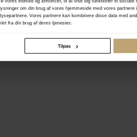
se vores indhold og annoncer, til at vise dig funktioner til sociale
oplysninger om din brug af vores hjemmeside med vores partnere i
ysepartnere. Vores partnere kan kombinere disse data med andr
Betalingsmuligheder
Si
et fra din brug af deres tjenester.
Tilpas
okiepolitik
Ændr cookie-indsti
right © 2026 Pind J. Design Guldsmedie. Alle rettigheder forbeh