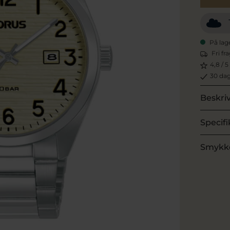
På lag
Fri fr
4,8 / 5
30 dag
Beskri
Specifi
Smykk