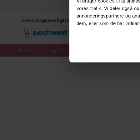
Vi bruger cookies til at tilpas
vores trafik. Vi deler også 
annonceringspartnere og anal
Leveringsmuligheder
dem, eller som de har indsaml
Handelsbetingelser
Co
Copy