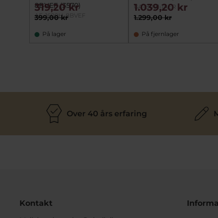
8BVEF (3570)
319,20 kr
1.039,20 kr
GA-B001-1AER
AE-1600H-8BVEF
399,00 kr
1.299,00 kr
På lager
På fjernlager
Over 40 års erfaring
M
Kontakt
Informa