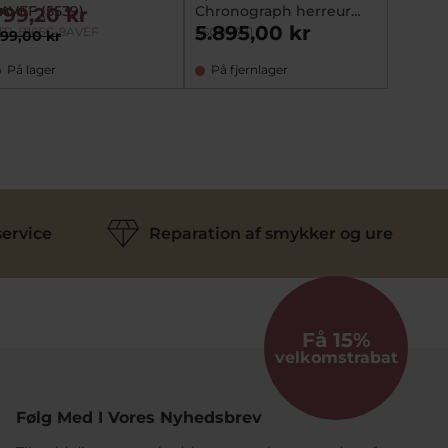
AVEF (5539)
Chronograph herreur
799,20 kr
solar 10bar safirglas
5.895,00 kr
TP-B166G-9AVEF
SSC943P1
99,00 kr
41mm
På lager
På fjernlager
ervice
Reparation af smykker og ure
Få 15%
velkomstrabat
Følg Med I Vores Nyhedsbrev