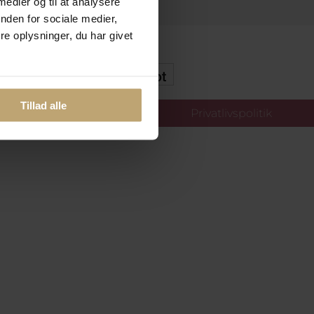
 medier og til at analysere
nden for sociale medier,
e oplysninger, du har givet
kker Og Tryg E-Handel
Tillad alle
llinger
Privatlivspolitik
oldt.