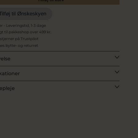
Tilføj til Ønskeskyen
er - Leveringstid, 1-3 dage
agt til pakkeshop over 499 kr.
 stjerner på Trustpilot
es bytte- og returret
velse
kationer
epleje