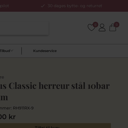
pilot
30 dages bytte- og returret
0
0
Tilbud
Kundeservice
re
s Classic herreur stål 10bar
mm
mmer:
RH911RX-9
00 kr
Tilføj til kurv