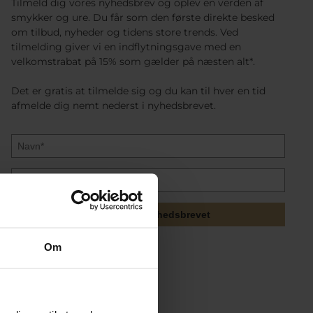
Tilmeld dig vores nyhedsbrev og oplev en verden af
smykker og ure. Du får som den første direkte besked
om tilbud, nyheder og tidens store trends. Ved
tilmelding giver vi en indflytningsgave med en
velkomstrabat på 15% som gælder på næsten alt*.
Det er gratis at tilmelde sig og du kan til hver en tid
afmelde dig nemt nederst i nyhedsbrevet.
Tilmeld mig nyhedsbrevet
Om