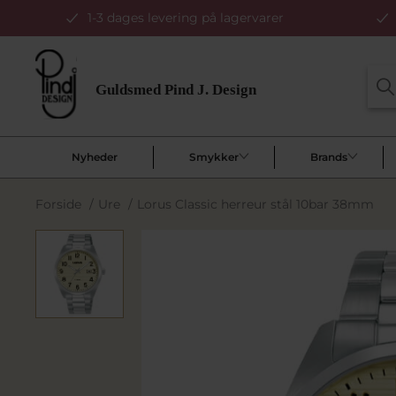
1-3 dages levering på lagervarer
Nyheder
Smykker
Brands
Forside
/
Ure
/
Lorus Classic herreur stål 10bar 38mm