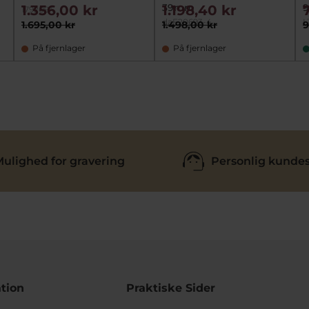
39mm
9
1.356,00 kr
1.198,40 kr
1792094
daF20693-4
L
1.695,00 kr
1.498,00 kr
9
På fjernlager
På fjernlager
ulighed for gravering
Personlig kundes
tion
Praktiske Sider