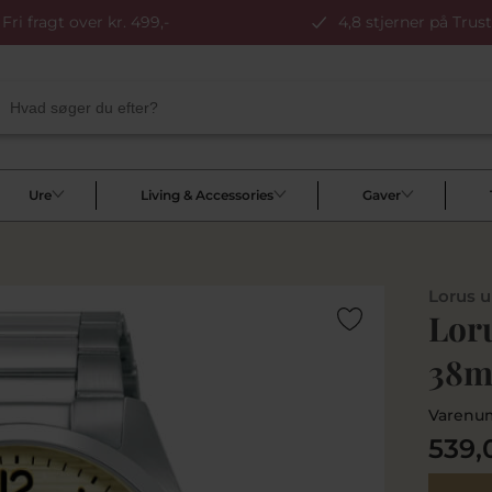
Fri fragt over kr. 499,-
4,8 stjerner på Trust
Ure
Living & Accessories
Gaver
Lorus u
Loru
38
Varenu
539,