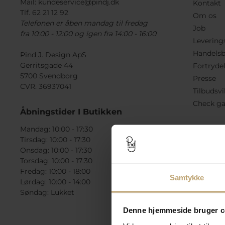
Mail:
kundeservice@pindj.dk
Kontakt
Tlf. 62 21 12 92
Om os
Telefonen er åben mandag til fredag
Job
fra 10:00 - 12:00 og igen fra 14:00 - 16:00
Levering
Handelsb
Pind J. Design ApS
Gerritsgade 44
Fortryde
5700 Svendborg
Presse
CVR. 36937041
Tilbudsvi
Check ga
Åbningstider I Butikken
Mandag: 10:00 - 17:30
Tirsdag: 10:00 - 17:30
Onsdag: 10:00 - 17:30
Torsdag: 10:00 - 17:30
Fredag: 10:00 - 18:00
Samtykke
Lørdag: 10:00 - 14:00
Søndag: Lukket
Denne hjemmeside bruger c