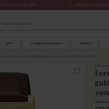
Fri fragt over kr. 499,-
4,8 stjerner på Trust
Ure
Living & Accessories
Gaver
assic herreur stål gulddoublé brun læderrem 5bar 29mm
Lorus u
Loru
gul
29
Varenu