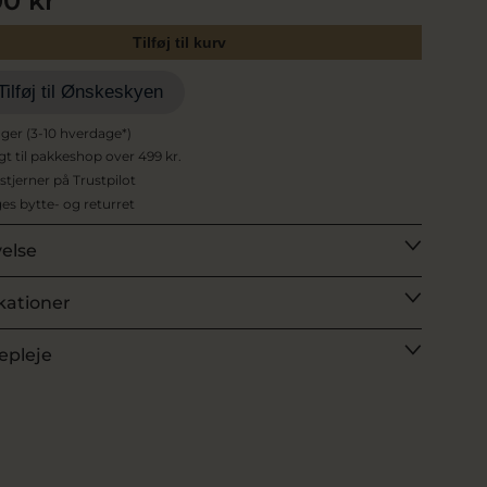
00 kr
Tilføj til kurv
Tilføj til Ønskeskyen
ager (3-10 hverdage*)
agt til pakkeshop over 499 kr.
 stjerner på Trustpilot
es bytte- og returret
velse
kationer
epleje