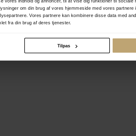
se vores indhold og annoncer, til at vise dig funktioner til sociale
oplysninger om din brug af vores hjemmeside med vores partnere i
ysepartnere. Vores partnere kan kombinere disse data med andr
Betalingsmuligheder
Si
et fra din brug af deres tjenester.
Tilpas
okiepolitik
Ændr cookie-indsti
right © 2026 Pind J. Design Guldsmedie. Alle rettigheder forbeh