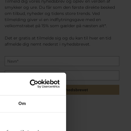
Tilmeld dig vores nyhedsbrev og oplev en verden af
smykker og ure. Du får som den første direkte besked
om tilbud, nyheder og tidens store trends. Ved
tilmelding giver vi en indflytningsgave med en
velkomstrabat på 15% som gælder på næsten alt*.
Det er gratis at tilmelde sig og du kan til hver en tid
afmelde dig nemt nederst i nyhedsbrevet.
Tilmeld mig nyhedsbrevet
Om