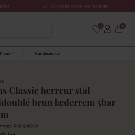
pilot
30 dages bytte- og returret
0
0
Tilbud
Kundeservice
re
s Classic herreur stål
ddoublé brun læderrem 5bar
mm
mmer:
RH940RX-9