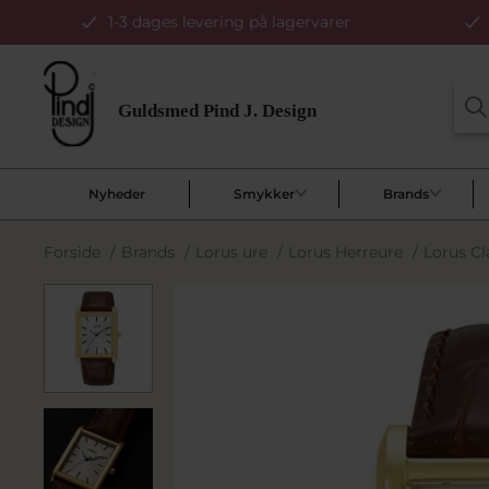
1-3 dages levering på lagervarer
Nyheder
Smykker
Brands
Forside
/
Brands
/
Lorus ure
/
Lorus Herreure
/
Lorus Cl