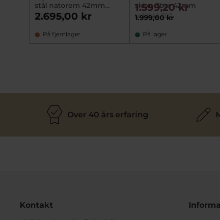
stål natorem 42mm
skive 3bar 42mm
1.599,20 kr
10bar
2.695,00 kr
SRPD79K1
be19842-707
1.999,00 kr
På fjernlager
På lager
Over 40 års erfaring
M
Kontakt
Informa