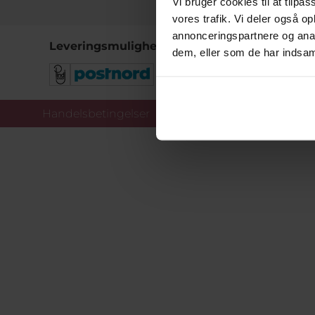
Vi bruger cookies til at tilpas
vores trafik. Vi deler også 
annonceringspartnere og anal
Leveringsmuligheder
dem, eller som de har indsaml
Handelsbetingelser
Co
Copy