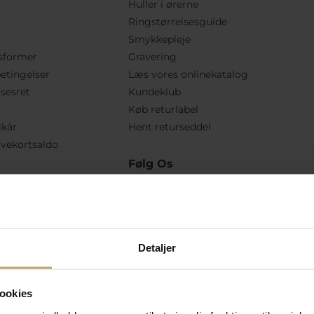
Huller i ørerne
Ringstørrelsesguide
Smykkepleje
sformer
Gravering
etingelser
Læs vores onlinekatalog
lsesret
Kundeklub
Køb returlabel
lkår
Hent returseddel
vekortsaldo
Følg Os
Detaljer
ookies