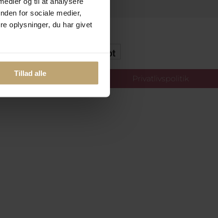
 medier og til at analysere
nden for sociale medier,
e oplysninger, du har givet
kker Og Tryg E-Handel
Tillad alle
llinger
Privatlivspolitik
oldt.