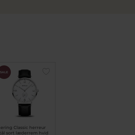
CHOK
SALE
PRIS
ering Classic herreur
tål sort læderrem hvid