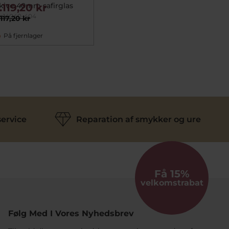
kive 40mm safirglas
1.119,20 kr
e14040-404
.117,20 kr
På fjernlager
ervice
Reparation af smykker og ure
Få 15%
velkomstrabat
Følg Med I Vores Nyhedsbrev