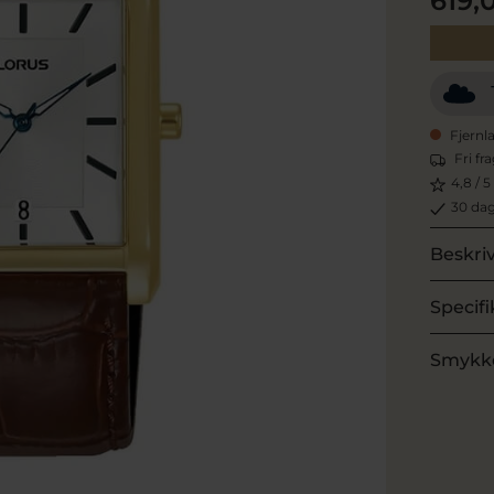
619,
Fjernl
Fri fr
4,8 / 5
30 dag
Beskri
Specifi
Smykk