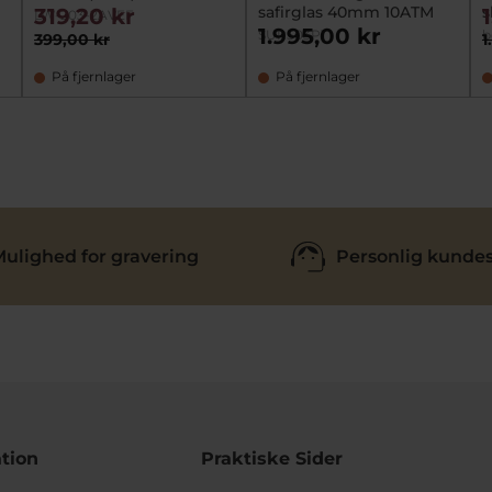
safirglas 40mm 10ATM
s
319,20 kr
LW-203-2AVEF
1.995,00 kr
SUR503P1
b
399,00 kr
1
På fjernlager
På fjernlager
ulighed for gravering
Personlig kundes
tion
Praktiske Sider