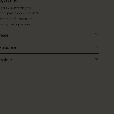
0,00 kr
ager (3-10 hverdage*)
agt til pakkeshop over 499 kr.
 stjerner på Trustpilot
es bytte- og returret
velse
kationer
epleje