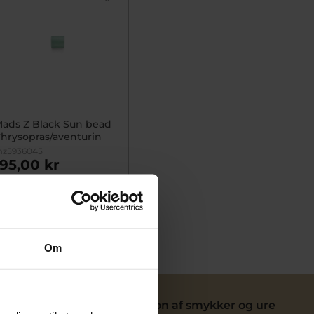
ads Z Black Sun bead
hrysopras/aventurin
z5936045
195,00 kr
På fjernlager
Om
ervice
Reparation af smykker og ure