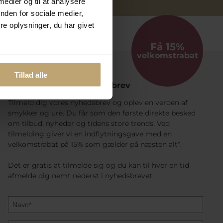
 medier og til at analysere
nden for sociale medier,
e oplysninger, du har givet
Få 15%
velkomstrabat
Tillad alle
Følg Med I Vores Nyhedsbrev
Tilmeld dig vores nyhedsbrev og oplev en verden af
smykker og ure. Du får som den første direkte besked
om tilbud, nyheder og tidens store trends. Ved
tilmelding giver vi en indflytningsgave med en
velkomstrabat på 15% som gælder på næsten alt*.
Det er gratis at tilmelde sig og du kan til hver en tid
afmelde dig nemt nederst i nyhedsbrevet.