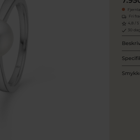
7.95
Fjernl
Fri fr
4,8 / 5
30 dag
Beskri
Specifi
Smykk