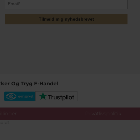
Tilmeld mig nyhedsbrevet
kker Og Tryg E-Handel
llinger
Privatlivspolitik
oldt.