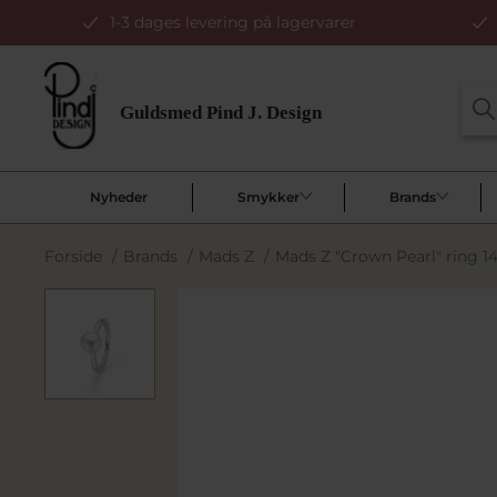
1-3 dages levering på lagervarer
Nyheder
Smykker
Brands
Forside
/
Brands
/
Mads Z
/
Mads Z "Crown Pearl" ring 14 