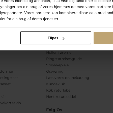
se vores indhold og annoncer, til at vise dig funktioner til sociale
oplysninger om din brug af vores hjemmeside med vores partnere i
ysepartnere. Vores partnere kan kombinere disse data med andr
et fra din brug af deres tjenester.
Tilpas
tion
Praktiske Sider
Huller i ørerne
Ringstørrelsesguide
Smykkepleje
sformer
Gravering
etingelser
Læs vores onlinekatalog
lsesret
Kundeklub
Køb returlabel
lkår
Hent returseddel
vekortsaldo
Følg Os