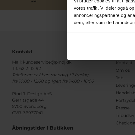
Vi bruger cookies til at tilpas
vores trafik. Vi deler også 
annonceringspartnere og anal
dem, eller som de har indsaml
Kontakt
Informa
Mail:
kundeservice@pindj.dk
Kontakt
Tlf. 62 21 12 92
Om os
Telefonen er åben mandag til fredag
Job
fra 10:00 - 12:00 og igen fra 14:00 - 16:00
Levering
Handelsb
Pind J. Design ApS
Gerritsgade 44
Fortryde
5700 Svendborg
Presse
CVR. 36937041
Tilbudsvi
Check ga
Åbningstider I Butikken