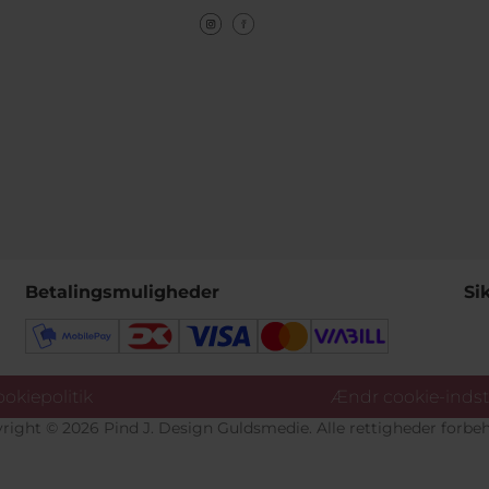
Betalingsmuligheder
Si
okiepolitik
Ændr cookie-indsti
right © 2026 Pind J. Design Guldsmedie. Alle rettigheder forbeh