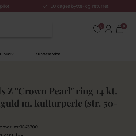
pilot
30 dages bytte- og returret
0
0
Tilbud
Kundeservice
 Z "Crown Pearl" ring 14 kt.
guld m. kulturperle (str. 50-
mmer:
mz1643700