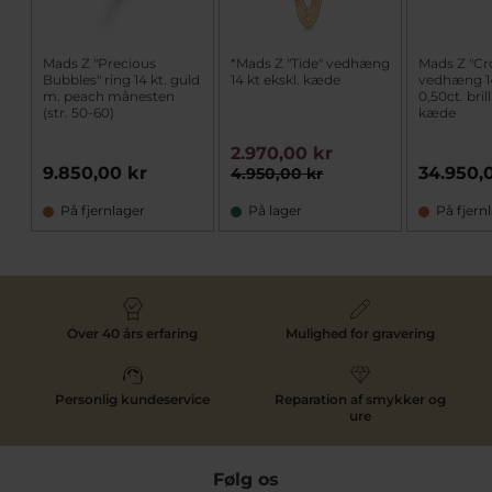
Mads Z "Precious
*Mads Z "Tide" vedhæng
Mads Z "C
Bubbles" ring 14 kt. guld
14 kt ekskl. kæde
vedhæng 14
m. peach månesten
0,50ct. bril
(str. 50-60)
kæde
2.970,00 kr
9.850,00 kr
34.950,
4.950,00 kr
På fjernlager
På lager
På fjern
Over 40 års erfaring
Mulighed for gravering
Personlig kundeservice
Reparation af smykker og
ure
Følg os