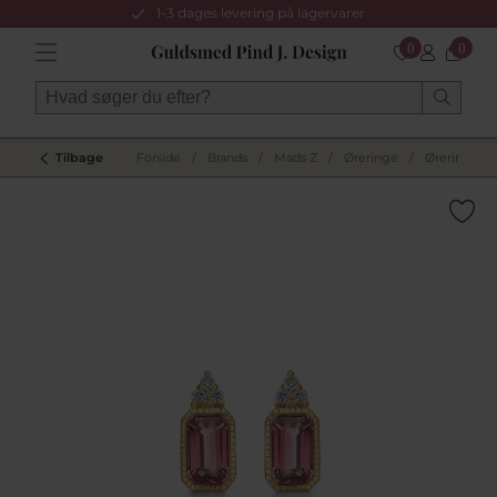
1-3 dages levering på lagervarer
0
0
Tilbage
Forside
/
Brands
/
Mads Z
/
Øreringe
/
Øreringe G