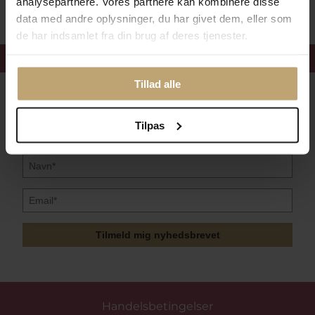
analysepartnere. Vores partnere kan kombinere disse
data med andre oplysninger, du har givet dem, eller som
de har indsamlet fra din brug af deres tjenester.
Få 15%
velkomstrabat
Tillad alle
Følg med i vores nyhedsbrev
Læs mere her
Tilpas
Tilmeld mig nyhedsbrevet
Handelsbetingelser