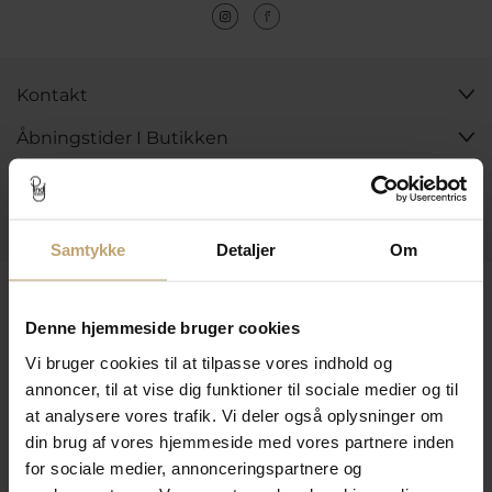
Kontakt
Åbningstider I Butikken
Information
Praktiske Sider
Samtykke
Detaljer
Om
Leveringsmuligheder
Denne hjemmeside bruger cookies
Vi bruger cookies til at tilpasse vores indhold og
Betalingsmuligheder
annoncer, til at vise dig funktioner til sociale medier og til
at analysere vores trafik. Vi deler også oplysninger om
din brug af vores hjemmeside med vores partnere inden
for sociale medier, annonceringspartnere og
Sikker Og Tryg E-Handel