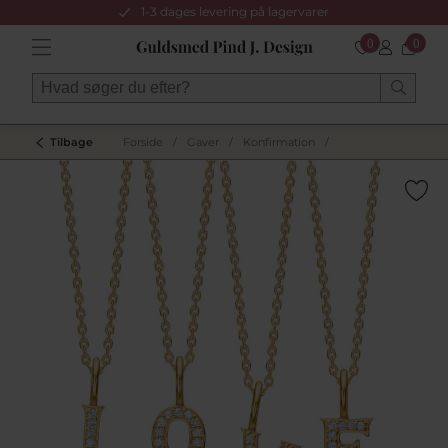
1-3 dages levering på lagervarer
0
0
Tilbage
Forside
/
Gaver
/
Konfirmation
/