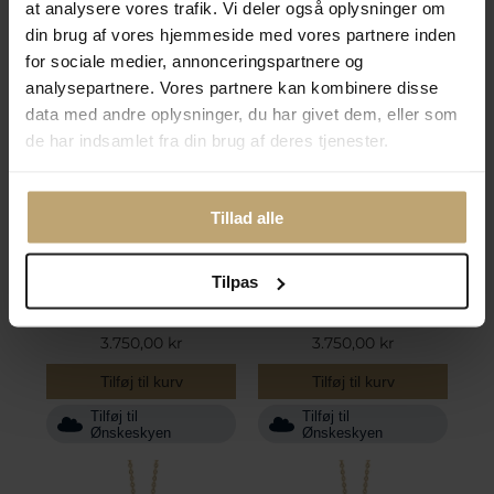
at analysere vores trafik. Vi deler også oplysninger om
din brug af vores hjemmeside med vores partnere inden
for sociale medier, annonceringspartnere og
analysepartnere. Vores partnere kan kombinere disse
data med andre oplysninger, du har givet dem, eller som
de har indsamlet fra din brug af deres tjenester.
Mads Z "Tender Love - R"
Mads Z "Tender Love - S"
Tillad alle
bogstav vedhæng 14 kt.
bogstav vedhæng 14 kt.
guld m. brillanter
guld m. brillanter
Tilpas
Fjernlager (3-10
Fjernlager (3-10
hverdage*)
hverdage*)
3.750,00 kr
3.750,00 kr
Tilføj til kurv
Tilføj til kurv
Tilføj til
Tilføj til
Ønskeskyen
Ønskeskyen