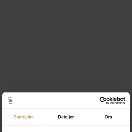
Mads Z "Vianna" ring 14
Mads Z "Vianna" ring 14
kt. guld m. 0,10 ct.
kt. guld m. 0,10 ct.
brillanter (str. 54)
brillanter (str. 56)
Fjernlager (3-10
Fjernlager (3-10
hverdage*)
hverdage*)
7.975,00 kr
7.975,00 kr
Tilføj til kurv
Tilføj til kurv
Tilføj til
Tilføj til
Ønskeskyen
Ønskeskyen
Samtykke
Detaljer
Om