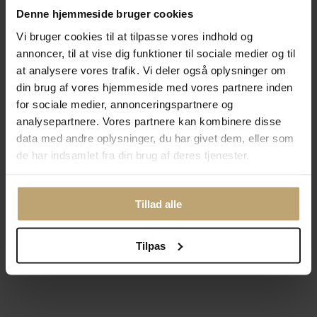
Denne hjemmeside bruger cookies
Vi bruger cookies til at tilpasse vores indhold og
annoncer, til at vise dig funktioner til sociale medier og til
at analysere vores trafik. Vi deler også oplysninger om
Mads Z "Vianna" ring 14
Mads Z "Vianna" ring 14
din brug af vores hjemmeside med vores partnere inden
kt. guld m. 0,10 ct.
kt. guld m. 0,10 ct.
brillanter (str. 58)
brillanter (str. 60)
for sociale medier, annonceringspartnere og
analysepartnere. Vores partnere kan kombinere disse
Fjernlager (3-10
Fjernlager (3-10
data med andre oplysninger, du har givet dem, eller som
hverdage*)
hverdage*)
de har indsamlet fra din brug af deres tjenester.
7.975,00 kr
7.975,00 kr
Tilføj til kurv
Tilføj til kurv
Tillad alle
Tilføj til
Tilføj til
Ønskeskyen
Ønskeskyen
Tilpas
Match med