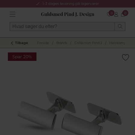
1-3 dages levering på lagervarer
0
0
Tilbage
Forside
/
Brands
/
Collection Pind J
/
Herresmykker
Spar 20%