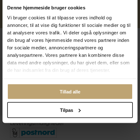
Denne hjemmeside bruger cookies
Personlig kundeservice
Reparation af smykker og
Vi bruger cookies til at tilpasse vores indhold og
ure
annoncer, til at vise dig funktioner til sociale medier og til
at analysere vores trafik. Vi deler også oplysninger om
Følg os
din brug af vores hjemmeside med vores partnere inden
for sociale medier, annonceringspartnere og
analysepartnere. Vores partnere kan kombinere disse
data med andre oplysninger, du har givet dem, eller som
Kontakt
de har indsamlet fra din brug af deres tjenester.
Åbningstider I Butikken
Tillad alle
Information
Praktiske Sider
Tilpas
Leveringsmuligheder