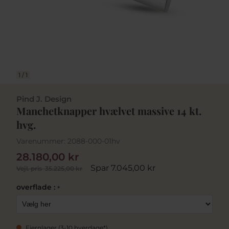
1
/
1
Pind J. Design
Manchetknapper hvælvet massive 14 kt.
hvg.
Varenummer:
2088-000-01hv
28.180,00 kr
Spar 7.045,00 kr
Vejl. pris
35.225,00 kr
overflade :
*
Fjernlager (3-10 hverdage*)