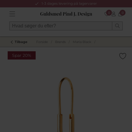
1-3 dages levering på lagervarer
0
0
Tilbage
Forside
/
Brands
/
Maria Black
/
Spar 20%