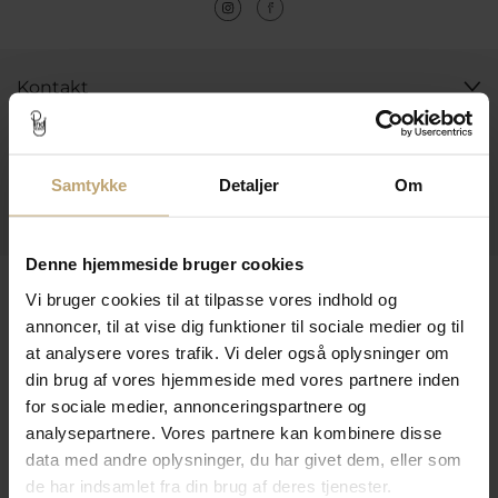
Kontakt
Åbningstider I Butikken
Information
Samtykke
Detaljer
Om
Praktiske Sider
Denne hjemmeside bruger cookies
Leveringsmuligheder
Vi bruger cookies til at tilpasse vores indhold og
annoncer, til at vise dig funktioner til sociale medier og til
at analysere vores trafik. Vi deler også oplysninger om
Betalingsmuligheder
din brug af vores hjemmeside med vores partnere inden
for sociale medier, annonceringspartnere og
analysepartnere. Vores partnere kan kombinere disse
data med andre oplysninger, du har givet dem, eller som
Sikker Og Tryg E-Handel
de har indsamlet fra din brug af deres tjenester.