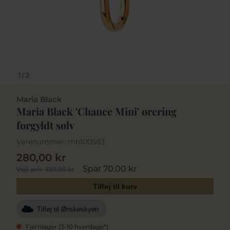
1
/
2
Maria Black
Maria Black 'Chance Mini' ørering
forgyldt sølv
Varenummer:
mb100583
280,00 kr
Spar 70,00 kr
Vejl. pris
350,00 kr
Tilføj til kurv
Tilføj til Ønskeskyen
Fjernlager (3-10 hverdage*)