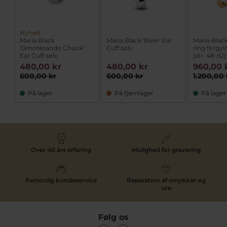
Nyhed
Maria Black
Maria Black 'River' Ear
Maria Blac
'Omotesando Chunk'
Cuff sølv
ring forgyl
Ear Cuff sølv
(str. 48-62)
480,00 kr
480,00 kr
960,00 
600,00 kr
600,00 kr
1.200,00 
På lager
På fjernlager
På lager
Over 40 års erfaring
Mulighed for gravering
Personlig kundeservice
Reparation af smykker og
ure
Følg os