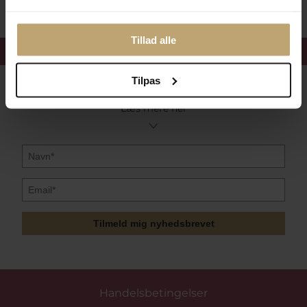
Tillad alle
Få 15%
velkomstrabat
Tilpas
Følg med i vores nyhedsbrev
Læs mere her
Tilmeld mig nyhedsbrevet
Handelsbetingelser