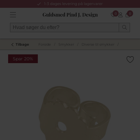
1-3 dages levering på lagervarer
0
0
Tilbage
Forside
/
Smykker
/
Diverse til smykker
/
Spar 20%