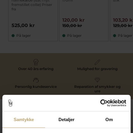
navnekæde (isat i nyt
170ml
stik
fremstillet collie) Priser
fra
120,00 kr
103,20 k
525,00 kr
150,00 kr
129,00 kr
På lager
På lager
På lager
Over 40 års erfaring
Mulighed for gravering
Personlig kundeservice
Reparation af smykker og
ure
Følg os
Samtykke
Detaljer
Om