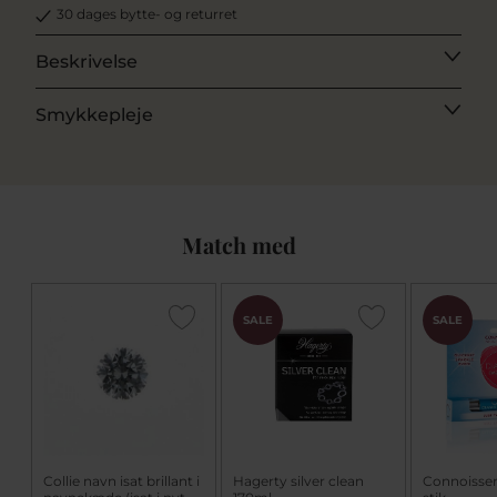
30 dages bytte- og returret
Beskrivelse
Smykkepleje
Match med
SALE
SALE
Collie navn isat brillant i
Hagerty silver clean
Connoisse