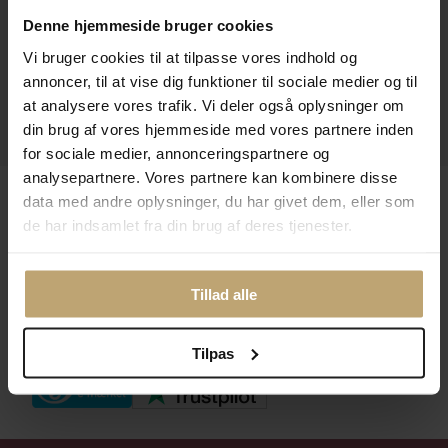
Kontakt
Denne hjemmeside bruger cookies
Åbningstider I Butikken
Vi bruger cookies til at tilpasse vores indhold og
annoncer, til at vise dig funktioner til sociale medier og til
Information
at analysere vores trafik. Vi deler også oplysninger om
din brug af vores hjemmeside med vores partnere inden
Praktiske Sider
for sociale medier, annonceringspartnere og
analysepartnere. Vores partnere kan kombinere disse
Leveringsmuligheder
data med andre oplysninger, du har givet dem, eller som
de har indsamlet fra din brug af deres tjenester.
Betalingsmuligheder
Tillad alle
Tilpas
Sikker Og Tryg E-Handel