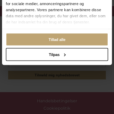
for sociale medier, annonceringspartnere og
analysepartnere. Vores partnere kan kombinere disse
Få 15%
velkomstrabat
data med andre oplysninger, du har givet dem, eller som
de har indsamlet fra din brug af deres tjenester.
Følg med i vores nyhedsbrev
Læs mere her
Tillad alle
Tilpas
Tilmeld mig nyhedsbrevet
Handelsbetingelser
Cookiepolitik