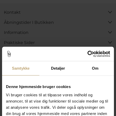
Kontakt
Åbningstider I Butikken
Information
Praktiske Sider
Leveringsmuligheder
Samtykke
Detaljer
Om
Betalingsmuligheder
Denne hjemmeside bruger cookies
Vi bruger cookies til at tilpasse vores indhold og
annoncer, til at vise dig funktioner til sociale medier og til
Sikker Og Tryg E-Handel
at analysere vores trafik. Vi deler også oplysninger om
din brug af vores hjemmeside med vores partnere inden