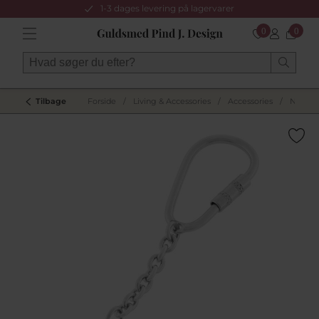
1-3 dages levering på lagervarer
0
0
Tilbage
Forside
/
Living & Accessories
/
Accessories
/
Nøgler