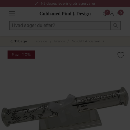
1-3 dages levering på lagervarer
0
0
Tilbage
Forside
/
Brands
/
Nordahl Andersen
/
Spar 20%