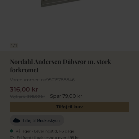
1
/
1
Nordahl Andersen Dåbsrør m. stork
forkromet
Varenummer:
na95015788846
316,00 kr
Spar 79,00 kr
Vejl. pris
395,00 kr
Tilføj til kurv
Tilføj til Ønskeskyen
På lager - Leveringstid, 1-3 dage
Fri fragt til pakkeshop over 499 kr.