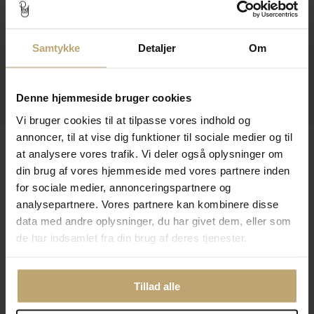
Kontakt
Åbningstider I Butikken
Samtykke
Detaljer
Om
Information
Denne hjemmeside bruger cookies
Praktiske Sider
Vi bruger cookies til at tilpasse vores indhold og
annoncer, til at vise dig funktioner til sociale medier og til
Leveringsmuligheder
at analysere vores trafik. Vi deler også oplysninger om
din brug af vores hjemmeside med vores partnere inden
for sociale medier, annonceringspartnere og
Betalingsmuligheder
analysepartnere. Vores partnere kan kombinere disse
data med andre oplysninger, du har givet dem, eller som
de har indsamlet fra din brug af deres tjenester.
Sikker Og Tryg E-Handel
Tillad alle