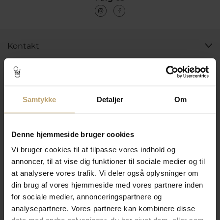
Kontakt
Åbningstider I Butikken
Information
Samtykke
Detaljer
Om
Praktiske Sider
Leveringsmuligheder
Denne hjemmeside bruger cookies
Vi bruger cookies til at tilpasse vores indhold og
annoncer, til at vise dig funktioner til sociale medier og til
at analysere vores trafik. Vi deler også oplysninger om
Betalingsmuligheder
din brug af vores hjemmeside med vores partnere inden
for sociale medier, annonceringspartnere og
analysepartnere. Vores partnere kan kombinere disse
Sikker Og Tryg E-Handel