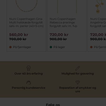
Nuni Copenhagen Gina
Nuni Copenhagen
Nuni Cope
Multi halskæde forgyldt
Rebecca øreringe
Angelina G
sølv m. perler (40+5 cm)
forgyldt sølv m. fvp
forgyldt sø
560,00 kr
720,00 kr
720,00 
700,00 kr
900,00 kr
900,00 k
På fjernlager
På lager
På fjern
Over 40 års erfaring
Mulighed for gravering
Personlig kundeservice
Reparation af smykker og
ure
Følg os