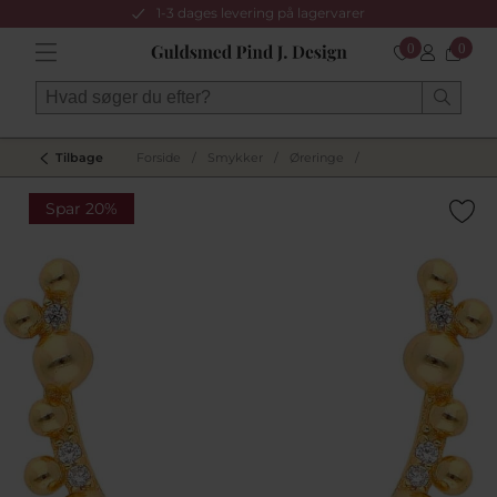
1-3 dages levering på lagervarer
0
0
Tilbage
Forside
/
Smykker
/
Øreringe
/
Spar 20%