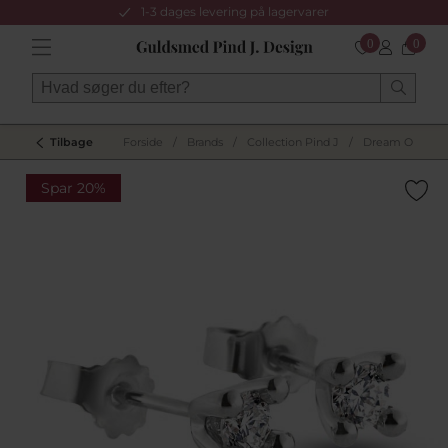
1-3 dages levering på lagervarer
0
0
Tilbage
Forside
/
Brands
/
Collection Pind J
/
Dream Ombytni
Spar 20%