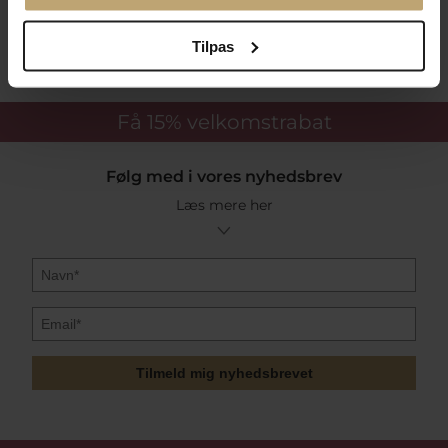
Sikker Og Tryg E-Handel
Tilpas
Få 15%
velkomstrabat
Følg med i vores nyhedsbrev
Læs mere her
Tilmeld mig nyhedsbrevet