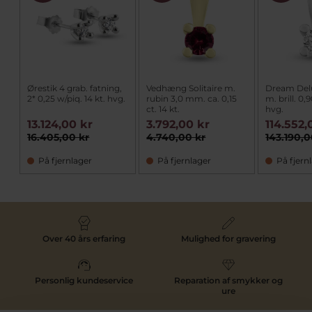
Ørestik 4 grab. fatning,
Vedhæng Solitaire m.
Dream Del
2* 0,25 w/piq. 14 kt. hvg.
rubin 3,0 mm. ca. 0,15
m. brill. 0,
ct. 14 kt.
hvg.
13.124,00 kr
3.792,00 kr
114.552,
16.405,00 kr
4.740,00 kr
143.190,0
På fjernlager
På fjernlager
På fjern
Over 40 års erfaring
Mulighed for gravering
Personlig kundeservice
Reparation af smykker og
ure