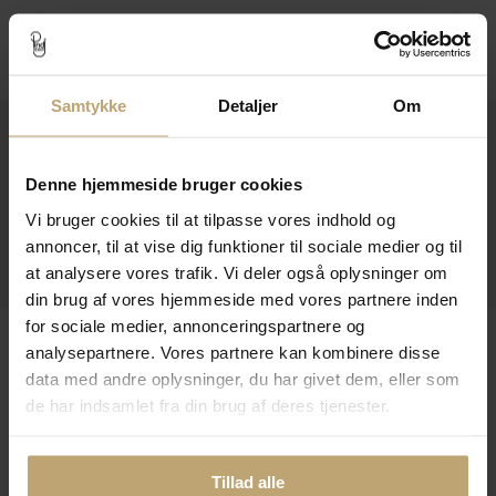
Følg os
Samtykke
Detaljer
Om
Kontakt
Åbningstider I Butikken
Denne hjemmeside bruger cookies
Vi bruger cookies til at tilpasse vores indhold og
Information
annoncer, til at vise dig funktioner til sociale medier og til
Praktiske Sider
at analysere vores trafik. Vi deler også oplysninger om
din brug af vores hjemmeside med vores partnere inden
for sociale medier, annonceringspartnere og
Leveringsmuligheder
analysepartnere. Vores partnere kan kombinere disse
data med andre oplysninger, du har givet dem, eller som
de har indsamlet fra din brug af deres tjenester.
Betalingsmuligheder
Tillad alle